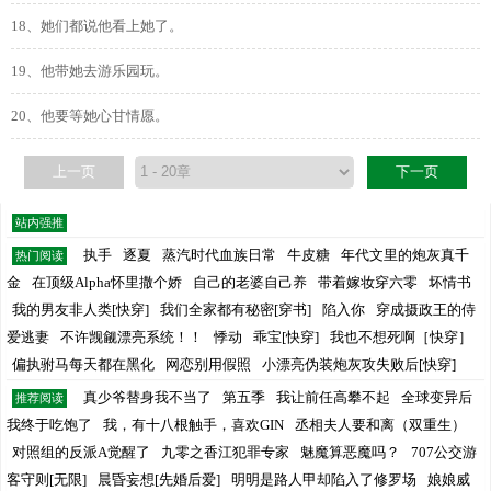
18、她们都说他看上她了。
19、他带她去游乐园玩。
20、他要等她心甘情愿。
上一页
下一页
站内强推
执手
逐夏
蒸汽时代血族日常
牛皮糖
年代文里的炮灰真千
热门阅读
金
在顶级Alpha怀里撒个娇
自己的老婆自己养
带着嫁妆穿六零
坏情书
我的男友非人类[快穿]
我们全家都有秘密[穿书]
陷入你
穿成摄政王的侍
爱逃妻
不许觊觎漂亮系统！！
悸动
乖宝[快穿]
我也不想死啊［快穿］
偏执驸马每天都在黑化
网恋别用假照
小漂亮伪装炮灰攻失败后[快穿]
真少爷替身我不当了
第五季
我让前任高攀不起
全球变异后
推荐阅读
我终于吃饱了
我，有十八根触手，喜欢GIN
丞相夫人要和离（双重生）
对照组的反派A觉醒了
九零之香江犯罪专家
魅魔算恶魔吗？
707公交游
客守则[无限]
晨昏妄想[先婚后爱]
明明是路人甲却陷入了修罗场
娘娘威