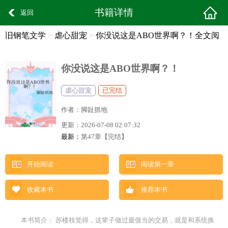
书籍详情
返回
旧钢笔文学
>
虐心甜宠
>
你没说这是ABO世界啊？！全文阅
读
你没说这是ABO世界啊？！
虐心甜宠
已完结
作者：
脚趾抓地
更新：
2026-07-08 02:07:32
最新：
第47章【完结】
开始阅读
阅读第一章
收藏本书
推荐本书
本书简介： 苏楼枝觉得，这辈子做过最值当的交易，就是和系统换