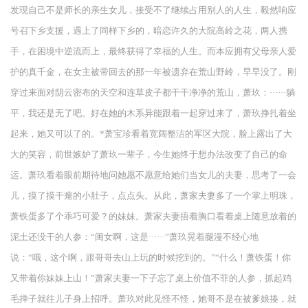
发现自己不是师长的亲生女儿，接受不了继续占用别人的人生，毅然响应
号召下乡支援，遇上了同样下乡的，暗恋许久的大院高岭之花，两人携
手，在困境中逆流而上，最终获得了幸福的人生。而本应拥有父母亲人爱
护的真千金，在女主被带回去的那一年被遗弃在荒山野岭，早早没了。刚
穿过来面对阴云密布的天空和连草皮子都干干净净的荒山，萧玖：······躺
平，我还是无了吧。好在她的木系异能跟着一起穿过来了，萧玖挣扎着坐
起来，她又可以了的。*萧宝珍看着宽阔整洁的军区大院，脸上露出了大
大的笑容，前世嫉妒了萧玖一辈子，今生她终于想办法改变了自己的命
运。萧玖看着眼前期待地问她愿不愿意给她们当女儿的夫妻，思考了一会
儿，摸了摸干瘪的小肚子，点点头。从此，萧家夫妻多了一个掌上明珠，
萧铁蛋多了个乖巧可爱？的妹妹。萧家夫妻捂着胸口看着桌上随意放着的
泥土还没干的人参：“闺女啊，这是······”萧玖晃着腿漫不经心地
说：“哦，这个啊，跟哥哥去山上玩的时候挖到的。”“什么！萧铁蛋！你
又带着你妹妹上山！”萧家夫妻一下子忘了桌上价值不菲的人参，抓起鸡
毛掸子就往儿子身上招呼。萧玖对此见怪不怪，她哥不是在被爹娘揍，就