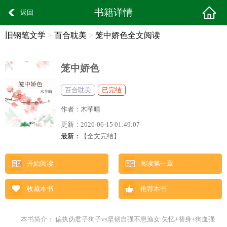
书籍详情
返回
旧钢笔文学
>
百合耽美
>
笼中娇色全文阅读
笼中娇色
百合耽美
已完结
作者：
木芊晴
更新：
2026-06-15 01:49:07
最新：
【全文完结】
开始阅读
阅读第一章
收藏本书
推荐本书
本书简介： 偏执伪君子狗子vs坚韧自强不息渔女 失忆+替身+狗血强