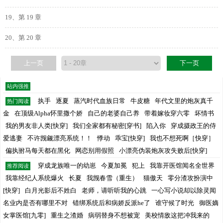
19、第 19 章
20、第 20 章
上一页
下一页
站内强推
执手
逐夏
蒸汽时代血族日常
牛皮糖
年代文里的炮灰真千
热门阅读
金
在顶级Alpha怀里撒个娇
自己的老婆自己养
带着嫁妆穿六零
坏情书
我的男友非人类[快穿]
我们全家都有秘密[穿书]
陷入你
穿成摄政王的侍
爱逃妻
不许觊觎漂亮系统！！
悸动
乖宝[快穿]
我也不想死啊［快穿］
偏执驸马每天都在黑化
网恋别用假照
小漂亮伪装炮灰攻失败后[快穿]
穿成龙族唯一的幼崽
今夏加冕
犯上
我靠开医馆闻名全世界
推荐阅读
我靠经纪人系统爆火
长夏
我觊春雪（重生）
猫傲天
零分渣攻扮演中
[快穿]
白月光影后不姓白
老师，请听听我的心跳
一心写小说却以除灵闻
名业内是否有哪里不对
错绑系统后和病娇反派he了
谁守候了时光
御医嫡
女掌医馆[九零]
重生之渣婚
病弱替身不想被宠
美校情敌这把冲我来的