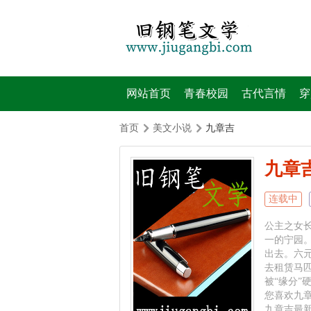
网站首页
青春校园
古代言情
穿
首页
美文小说
九章吉
九章
连载中
公主之女
一的宁园
出去。六
去租赁马
被“缘分”
您喜欢九
九章吉最新章节阅