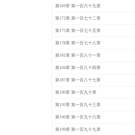
第169章 第一百六十九章
第172章 第一百七十二章
第175章 第一百七十五章
第178章 第一百七十八章
第181章 第一百八十一章
第184章 第一百八十四章
第187章 第一百八十七章
第190章 第一百九十章
第193章 第一百九十三章
第196章 第一百九十六章
第199章 第一百九十九章