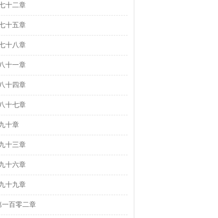
第七十二章
第七十五章
第七十八章
第八十一章
第八十四章
第八十七章
第九十章
第九十三章
第九十六章
第九十九章
 第一百零二章