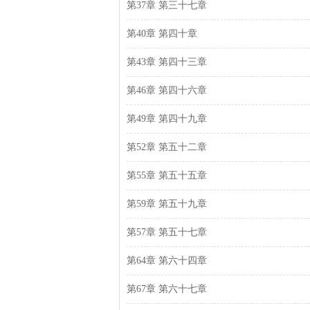
第37章 第三十七章
第40章 第四十章
第43章 第四十三章
第46章 第四十六章
第49章 第四十九章
第52章 第五十二章
第55章 第五十五章
第59章 第五十九章
第57章 第五十七章
第64章 第六十四章
第67章 第六十七章