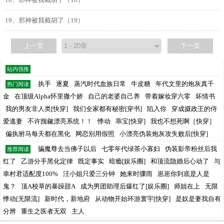
18、邪神被我截胡了（18）
19、邪神被我截胡了（19）
上一页
下一页
站内强推
执手
逐夏
蒸汽时代血族日常
牛皮糖
年代文里的炮灰真千
热门阅读
金
在顶级Alpha怀里撒个娇
自己的老婆自己养
带着嫁妆穿六零
坏情书
我的男友非人类[快穿]
我们全家都有秘密[穿书]
陷入你
穿成摄政王的侍
爱逃妻
不许觊觎漂亮系统！！
悸动
乖宝[快穿]
我也不想死啊［快穿］
偏执驸马每天都在黑化
网恋别用假照
小漂亮伪装炮灰攻失败后[快穿]
骗魔尊去当佛子以后
七零年代绿茶小寡妇
伪装影帝粉丝后我
推荐阅读
红了
乙游分手黑化定律
既定事实
暗瘾[娱乐圈]
和顶流隐婚后心动了
与
幸村君适配度100%
汪小姐只爱三分钟
她来时骤雨
崽崽你到底是人是
鬼？
顶A校草的暴躁甜A
成为男团助理后爆红了[娱乐圈]
师姐在上
无限
悸动[无限流]
新时代，新地府
从动物开始环游寰宇[快穿]
是奴是妻我自有
分辨
重生之医者无双
主人