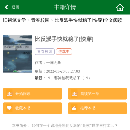
书籍详情
返回
旧钢笔文学
>
青春校园
>
比反派手快就稳了[快穿]全文阅读
比反派手快就稳了[快穿]
青春校园
连载中
作者：
一澜无鱼
更新：
2022-03-26 03:27:03
最新：
19、邪神被我截胡了（19）
开始阅读
阅读第一章
收藏本书
推荐本书
本书简介： 如何在一个遍地是黑化反派的“死棋”世界里打出he？