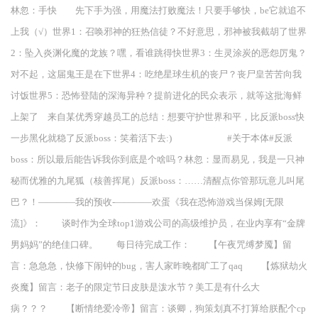
林忽：手快 先下手为强，用魔法打败魔法！只要手够快，be它就追不
上我（√）世界1：召唤邪神的狂热信徒？不好意思，邪神被我截胡了世界
2：坠入炎渊化魔的龙族？嘿，看谁跳得快世界3：生灵涂炭的恶怨厉鬼？
对不起，这届鬼王是在下世界4：吃绝星球生机的丧尸？丧尸皇苦苦向我
讨饭世界5：恐怖登陆的深海异种？提前进化的民众表示，就等这批海鲜
上架了 来自某优秀穿越员工的总结：想要守护世界和平，比反派boss快
一步黑化就稳了反派boss：笑着活下去:) #关于本体#反派
boss：所以最后能告诉我你到底是个啥吗？林忽：显而易见，我是一只神
秘而优雅的九尾狐（核善挥尾）反派boss：……清醒点你管那玩意儿叫尾
巴？！————我的预收-————欢蛋《我在恐怖游戏当保姆[无限
流]》： 谈时作为全球top1游戏公司的高级维护员，在业内享有“金牌
男妈妈”的绝佳口碑。 每日待完成工作： 【午夜咒缚梦魇】留
言：急急急，快修下闹钟的bug，害人家昨晚都旷工了qaq 【炼狱劫火
炎魔】留言：老子的限定节日皮肤是泼水节？美工是有什么大
病？？？ 【断情绝爱冷帝】留言：谈卿，狗策划真不打算给朕配个cp