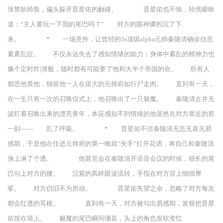
张禁欲帅脸，偏头躲开晋星佑的触碰。 晋星佑也不恼，轻佻暧昧
道：“主人要玩一下我的尾巴吗？” 对方的眼神骤的沉了下
来。 * 一场意外，让曾经的3s顶级alpha元帅秦随清确诊信息
素紊乱症。 不仅永远失去了感知情绪的能力；身体中紊乱的精神力也
像个定时炸|弹般，随时都有可能要了他和大半个帝国的命。 所有人
都恶他畏他，独留他一人在偌大的元帅府如行尸走肉。 直到有一天，
在一生只有一次的召唤仪式上，他召唤出了一只魅魔。 秦随清古井无
波盯着召唤出来的漂亮青年，本应感知不到情绪的他居然在对方靠近的那
一刻—— 乱了呼吸。 * 晋星佑不信秦随清无悲无喜无易
感期，于是他在住进元帅府的第一晚就“失手”打开花洒，将自己和秦随清
身上淋了个透。 他甚至会在秦随清开语音会议的时候，细长的尾
巴勾上对方的腰。 沉紫的凤眸眼波流转，手指在对方背上细细摩
挲。 对方仍旧不为所动。 晋星佑失望之余，忽略了对方每次
都会红透的耳根。 直到有一天，对方被勾出易感期，发狠把晋星
佑按在墙上。 魅魔的尾巴瞬间绷直，头上的角也发软变红