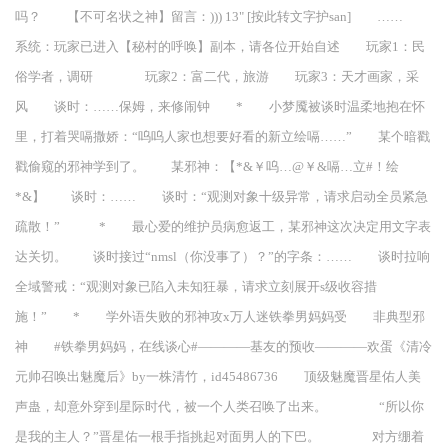
吗？ 【不可名状之神】留言：))) 13" [按此转文字护san] ……
系统：玩家已进入【秘村的呼唤】副本，请各位开始自述 玩家1：民
俗学者，调研 玩家2：富二代，旅游 玩家3：天才画家，采
风 谈时：……保姆，来修闹钟 * 小梦魇被谈时温柔地抱在怀
里，打着哭嗝撒娇：“呜呜人家也想要好看的新立绘嗝……” 某个暗戳
戳偷窥的邪神学到了。 某邪神：【*&￥呜…@￥&嗝…立#！绘
*&】 谈时：…… 谈时：“观测对象十级异常，请求启动全员紧急
疏散！” * 最心爱的维护员病愈返工，某邪神这次决定用文字表
达关切。 谈时接过“nmsl（你没事了）？”的字条：…… 谈时拉响
全域警戒：“观测对象已陷入未知狂暴，请求立刻展开s级收容措
施！” * 学外语失败的邪神攻x万人迷铁拳男妈妈受 非典型邪
神 #铁拳男妈妈，在线谈心#————基友的预收————欢蛋《清冷
元帅召唤出魅魔后》by一株清竹，id45486736 顶级魅魔晋星佑人美
声蛊，却意外穿到星际时代，被一个人类召唤了出来。 “所以你
是我的主人？”晋星佑一根手指挑起对面男人的下巴。 对方绷着