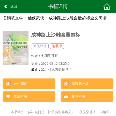
书籍详情
返回
旧钢笔文学
>
仙侠武侠
>
成神路上沙雕含量超标全文阅读
成神路上沙雕含量超标
仙侠武侠
连载中
作者：
七团毛茸茸
更新：
2022-08-12 02:25:04
最新：
22、什么叫御枝飞行
开始阅读
阅读第一章
收藏本书
推荐本书
本书简介： [早9点日更，快节奏沙雕爽文] 夜灵穿越了，但她穿