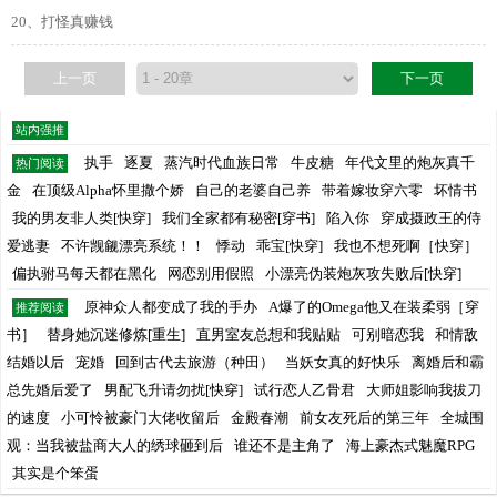
20、打怪真赚钱
上一页
下一页
站内强推
执手
逐夏
蒸汽时代血族日常
牛皮糖
年代文里的炮灰真千
热门阅读
金
在顶级Alpha怀里撒个娇
自己的老婆自己养
带着嫁妆穿六零
坏情书
我的男友非人类[快穿]
我们全家都有秘密[穿书]
陷入你
穿成摄政王的侍
爱逃妻
不许觊觎漂亮系统！！
悸动
乖宝[快穿]
我也不想死啊［快穿］
偏执驸马每天都在黑化
网恋别用假照
小漂亮伪装炮灰攻失败后[快穿]
原神众人都变成了我的手办
A爆了的Omega他又在装柔弱［穿
推荐阅读
书］
替身她沉迷修炼[重生]
直男室友总想和我贴贴
可别暗恋我
和情敌
结婚以后
宠婚
回到古代去旅游（种田）
当妖女真的好快乐
离婚后和霸
总先婚后爱了
男配飞升请勿扰[快穿]
试行恋人乙骨君
大师姐影响我拔刀
的速度
小可怜被豪门大佬收留后
金殿春潮
前女友死后的第三年
全城围
观：当我被盐商大人的绣球砸到后
谁还不是主角了
海上豪杰式魅魔RPG
其实是个笨蛋