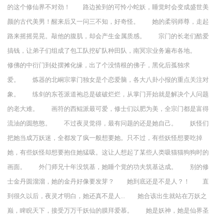
的这个修仙界不对劲！ 路边捡到的可怜小蛇妖，睡觉时会变成盛世美
颜的古代美男！醒来后又一问三不知，好奇怪。 她的柔弱师尊，走起
路来摇摇晃晃。敲他的腹肌，却会产生金属质感。 宗门的长老们酷爱
搞钱，让弟子们组成了包工队挖矿队种田队，南冥宗业务遍布各地。
修佛的中衍门到处摆摊化缘，出了个没情根的佛子，黑化后孤独求
爱。 炼器的北峒宗掌门独女是个恋爱脑，各大八卦小报的重点关注对
象。 练剑的东苍派道袍总是破破烂烂，从掌门开始就是解决个人问题
的老大难。 画符的西鲲派最可爱，修士们以肥为美，全宗门都是富得
流油的圆憨憨。 不过夜灵觉得，最有问题的还是她自己。 妖怪们
把她当成万妖迷，全都发了疯一般想要她。只不过，有些妖怪想要吃掉
她，有些妖怪却想要抱住她猛吸。这让人想起了某些人类吸猫猫狗狗时的
画面。 外门师兄十年没筑基，她睡个觉的功夫筑基达成。 别的修
士金丹圆溜溜，她的金丹好像要发芽？ 她到底还是不是人？！ 直
到很久以后，夜灵才明白，她还真不是人... 她合该出生就站在万妖之
巅，睥睨天下，接受万万千妖仙的膜拜爱慕。 她是妖神，她是仙界圣