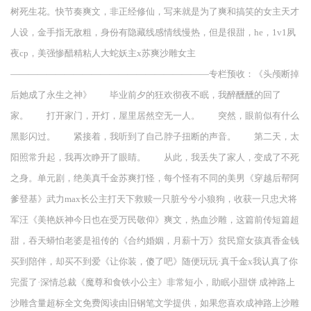
树死生花。快节奏爽文，非正经修仙，写来就是为了爽和搞笑的女主天才
人设，金手指无敌粗，身份有隐藏线感情线慢热，但是很甜，he，1v1夙
夜cp，美强惨醋精粘人大蛇妖主x苏爽沙雕女主
——————————————————————专栏预收：《头颅断掉
后她成了永生之神》 毕业前夕的狂欢彻夜不眠，我醉醺醺的回了
家。 打开家门，开灯，屋里居然空无一人。 突然，眼前似有什么
黑影闪过。 紧接着，我听到了自己脖子扭断的声音。 第二天，太
阳照常升起，我再次睁开了眼睛。 从此，我丢失了家人，变成了不死
之身。单元剧，绝美真千金苏爽打怪，每个怪有不同的美男《穿越后帮阿
爹登基》武力max长公主打天下救赎一只脏兮兮小狼狗，收获一只忠犬将
军汪《美艳妖神今日也在受万民敬仰》爽文，热血沙雕，这篇前传短篇超
甜，吞天蟒怕老婆是祖传的《合约婚姻，月薪十万》贫民窟女孩真香金钱
买到陪伴，却买不到爱《让你装，傻了吧》随便玩玩·真千金x我认真了你
完蛋了·深情总裁《魔尊和食铁小公主》非常短小，助眠小甜饼 成神路上
沙雕含量超标全文免费阅读由旧钢笔文学提供，如果您喜欢成神路上沙雕