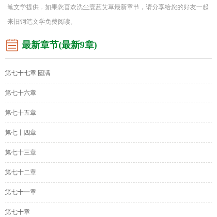
笔文学提供，如果您喜欢洗尘寰蓝艾草最新章节，请分享给您的好友一起
来旧钢笔文学免费阅读。
最新章节(最新9章)
第七十七章 圆满
第七十六章
第七十五章
第七十四章
第七十三章
第七十二章
第七十一章
第七十章