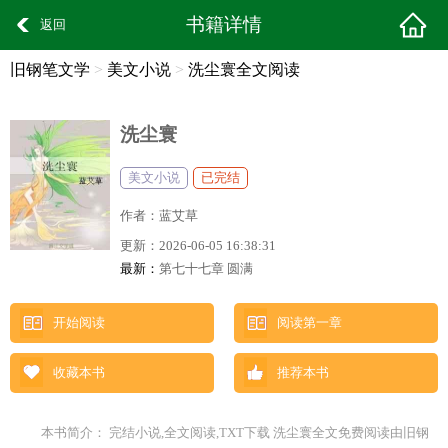
书籍详情
返回
旧钢笔文学
>
美文小说
>
洗尘寰全文阅读
洗尘寰
美文小说
已完结
作者：
蓝艾草
更新：
2026-06-05 16:38:31
最新：
第七十七章 圆满
开始阅读
阅读第一章
收藏本书
推荐本书
本书简介： 完结小说,全文阅读,TXT下载 洗尘寰全文免费阅读由旧钢