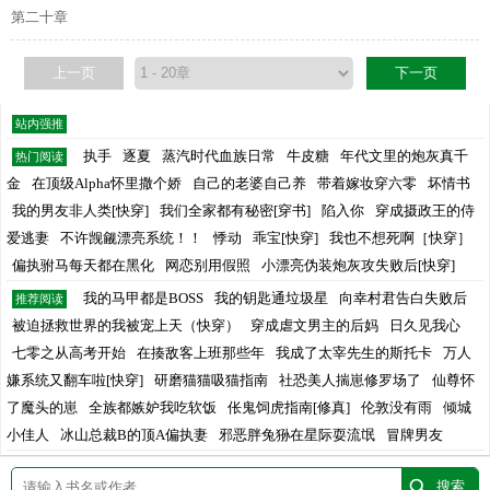
第二十章
上一页
下一页
站内强推
执手
逐夏
蒸汽时代血族日常
牛皮糖
年代文里的炮灰真千
热门阅读
金
在顶级Alpha怀里撒个娇
自己的老婆自己养
带着嫁妆穿六零
坏情书
我的男友非人类[快穿]
我们全家都有秘密[穿书]
陷入你
穿成摄政王的侍
爱逃妻
不许觊觎漂亮系统！！
悸动
乖宝[快穿]
我也不想死啊［快穿］
偏执驸马每天都在黑化
网恋别用假照
小漂亮伪装炮灰攻失败后[快穿]
我的马甲都是BOSS
我的钥匙通垃圾星
向幸村君告白失败后
推荐阅读
被迫拯救世界的我被宠上天（快穿）
穿成虐文男主的后妈
日久见我心
七零之从高考开始
在揍敌客上班那些年
我成了太宰先生的斯托卡
万人
嫌系统又翻车啦[快穿]
研磨猫猫吸猫指南
社恐美人揣崽修罗场了
仙尊怀
了魔头的崽
全族都嫉妒我吃软饭
伥鬼饲虎指南[修真]
伦敦没有雨
倾城
小佳人
冰山总裁B的顶A偏执妻
邪恶胖兔狲在星际耍流氓
冒牌男友