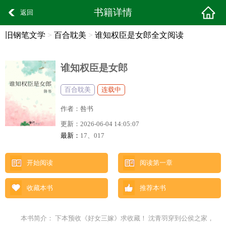
书籍详情
返回
旧钢笔文学
>
百合耽美
>
谁知权臣是女郎全文阅读
谁知权臣是女郎
百合耽美
连载中
作者：
咎书
更新：
2026-06-04 14:05:07
最新：
17、017
开始阅读
阅读第一章
收藏本书
推荐本书
本书简介： 下本预收《好女三嫁》求收藏！ 沈青羽穿到公侯之家，