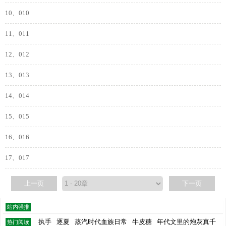
10、010
11、011
12、012
13、013
14、014
15、015
16、016
17、017
上一页
下一页
站内强推
执手
逐夏
蒸汽时代血族日常
牛皮糖
年代文里的炮灰真千
热门阅读