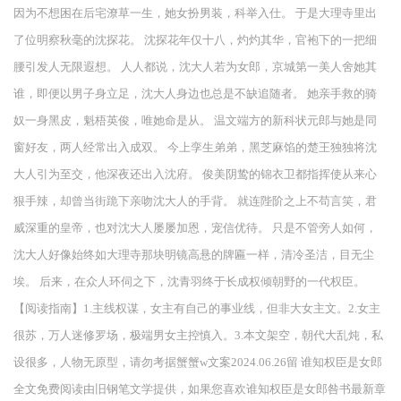
因为不想困在后宅潦草一生，她女扮男装，科举入仕。 于是大理寺里出
了位明察秋毫的沈探花。 沈探花年仅十八，灼灼其华，官袍下的一把细
腰引发人无限遐想。 人人都说，沈大人若为女郎，京城第一美人舍她其
谁，即便以男子身立足，沈大人身边也总是不缺追随者。 她亲手救的骑
奴一身黑皮，魁梧英俊，唯她命是从。 温文端方的新科状元郎与她是同
窗好友，两人经常出入成双。 今上孪生弟弟，黑芝麻馅的楚王独独将沈
大人引为至交，他深夜还出入沈府。 俊美阴鸷的锦衣卫都指挥使从来心
狠手辣，却曾当街跪下亲吻沈大人的手背。 就连陛阶之上不苟言笑，君
威深重的皇帝，也对沈大人屡屡加恩，宠信优待。 只是不管旁人如何，
沈大人好像始终如大理寺那块明镜高悬的牌匾一样，清冷圣洁，目无尘
埃。 后来，在众人环伺之下，沈青羽终于长成权倾朝野的一代权臣。
【阅读指南】1.主线权谋，女主有自己的事业线，但非大女主文。2.女主
很苏，万人迷修罗场，极端男女主控慎入。3.本文架空，朝代大乱炖，私
设很多，人物无原型，请勿考据蟹蟹w文案2024.06.26留 谁知权臣是女郎
全文免费阅读由旧钢笔文学提供，如果您喜欢谁知权臣是女郎咎书最新章