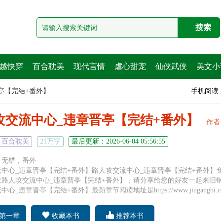
越快穿
百合耽美
现代言情
虐心甜宠
仙侠武侠
美文小
亭【完结+番外】
手机阅读
攻交流中心_违章晋亭【完结+番外】
作者
百合耽美
21万字
最后更新：2026-06-04 05:56:55
，无错，番外
流中心_违章晋亭【完结+番外】路人攻交流中心_违章晋亭【完结+番外】
欢路人攻交流中心_违章晋亭【完结+番外】，请分享给您的好友一起来旧
_违章晋亭【完结+番外】最新章节阅读地址是https://www.jiugangbi.com/b
第一章
收藏本书
推荐本书