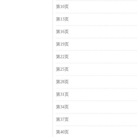
第10页
第13页
第16页
第19页
第22页
第25页
第28页
第31页
第34页
第37页
第40页