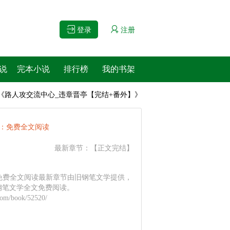
登录
注册
说
完本小说
排行榜
我的书架
《路人攻交流中心_违章晋亭【完结+番外】》
：
免费全文阅读
最新章节：
【正文完结】
免费全文阅读最新章节由旧钢笔文学提供，
钢笔文学全文免费阅读。
ook/52520/