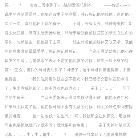
买。” * 渣攻二号拿到了abo强制爱霸总剧本。 ——你是abo小
说中的强制爱霸总，你要违背妻子的意愿，强行标记他的腺体，逼迫他一
次又一次，直到他怀上你的孩子。 于是，等级太高，精神海失控，即
将虫化狂暴，没有虫能安抚标记，只能申请独自前往荒星的亲王在生命的
尽头，忽然被虫一把拽进了山洞。 雄虫对着他的腺体又咬又啃，吸他
的信息素吸到晕晕乎乎，标记标记再标记。 当亲王看清雄虫比他小许
多岁的年龄，心情复杂的表示不需要他负责的时候，雄虫一脸不爽的冷
笑：“怎么，当我的雌君委屈你了？可惜了，这个雌君你当也得当，不当
也得当。” “我的信息素你就这么不喜欢？我已经提交强制匹配申请
了，生米煮成熟饭了，你不喜欢也得喜欢！” 亲王：“……” 至于
强制生孩子…… 当亲王委婉表示高阶虫族孕育困难，他也不再年轻，
如果雄虫认定了他，他们很可能不会有虫蛋的时候，雄虫的脸色瞬间变得
极其难看。 他一边攻伐一边生气：“呵，我就那么让你厌恶，用这种
理由也要拒绝我吗？我不管！我就要和你生蛋！” 亲王失神的望着天
花板：“……生，生，都生。” * 渣攻三号拿到了无情道魔尊剧