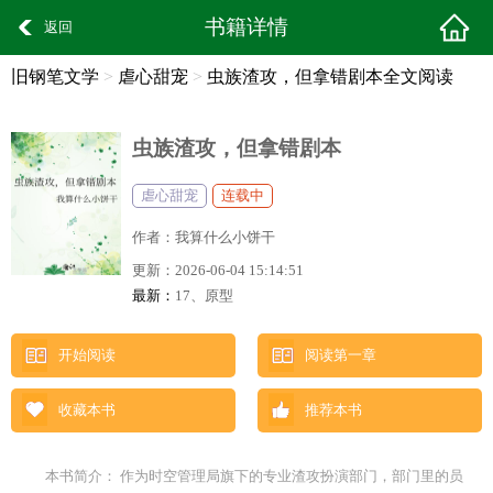
书籍详情
返回
旧钢笔文学
>
虐心甜宠
>
虫族渣攻，但拿错剧本全文阅读
虫族渣攻，但拿错剧本
虐心甜宠
连载中
作者：
我算什么小饼干
更新：
2026-06-04 15:14:51
最新：
17、原型
开始阅读
阅读第一章
收藏本书
推荐本书
本书简介： 作为时空管理局旗下的专业渣攻扮演部门，部门里的员