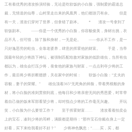
工有着优秀的渣攻扮演经验，无论是吃软饭的小白脸，强制爱的霸道总
裁，无情道的仙尊，山村里走出来的凤凰男，他们都游刃有余。 但是
有一天，渣攻们穿对了世界，但拿错了剧本。 * 渣攻一号拿到了
软饭剧本。 ——你是一个优秀的小白脸，你容貌俊美，身材出挑，衣
品不凡，但可惜，除了脸和身材，一无是处。 ——你从不工作，是一
只好逸恶劳的蛀虫，全靠老婆养，肆意的挥霍他的财富。 于是，当帝
国最年轻的少将跌下神坛，被强制匹配给敌对家族的低阶雄虫，当所有虫
都以为，雄虫会打压少将，蚕食他的家族与财富，一点点剥夺少将的工
作，最后将少将折断翅膀，关在家中的时候： 软饭小白脸：“丈夫的
容貌，妻子的荣耀。” 雄虫顶着365°无死角的帅脸，带着男模般的身
材，将小白脸的准则贯彻到底，他每日和少将亲密无间的秀恩爱，时常带
着自己做的饭来军部看望少将，却对指点少将的工作毫无兴趣。 开玩
笑，小白脸为什么要管工作？ 至于挥霍财富…… 渣攻看着拍卖会
上的宝石，凑到少将的耳畔，满眼都是期待：“那件宝石你戴在身上一定
好看，买下来给我看好不好？” 少将神色飘忽：“……买，买，都