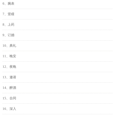
6、腕表
7、竖瞳
8、上药
9、订婚
10、典礼
11、晚安
12、夜晚
13、邀请
14、醉酒
15、合同
16、深入