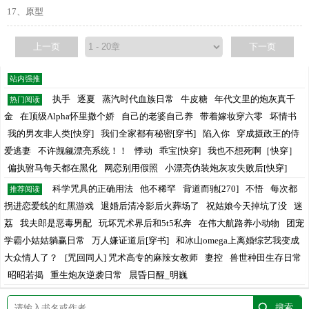
17、原型
上一页
下一页
站内强推
执手
逐夏
蒸汽时代血族日常
牛皮糖
年代文里的炮灰真千
热门阅读
金
在顶级Alpha怀里撒个娇
自己的老婆自己养
带着嫁妆穿六零
坏情书
我的男友非人类[快穿]
我们全家都有秘密[穿书]
陷入你
穿成摄政王的侍
爱逃妻
不许觊觎漂亮系统！！
悸动
乖宝[快穿]
我也不想死啊［快穿］
偏执驸马每天都在黑化
网恋别用假照
小漂亮伪装炮灰攻失败后[快穿]
科学咒具的正确用法
他不稀罕
背道而驰[270]
不悟
每次都
推荐阅读
拐进恋爱线的红黑游戏
退婚后清冷影后火葬场了
祝姑娘今天掉坑了没
迷
荔
我夫郎是恶毒男配
玩坏咒术界后和5t5私奔
在伟大航路养小动物
团宠
学霸小姑姑躺赢日常
万人嫌证道后[穿书]
和冰山omega上离婚综艺我变成
大众情人了？
[咒回同人] 咒术高专的麻辣女教师
妻控
兽世种田生存日常
昭昭若揭
重生炮灰逆袭日常
晨昏日醒_明巍