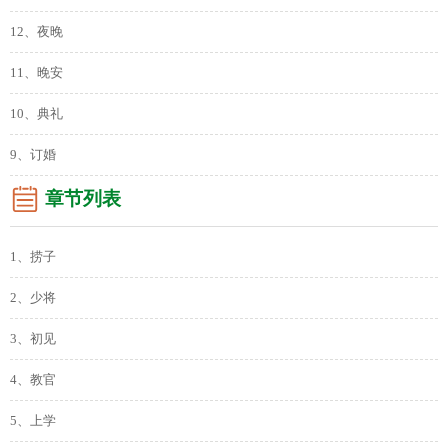
12、夜晚
11、晚安
10、典礼
9、订婚
章节列表
1、捞子
2、少将
3、初见
4、教官
5、上学