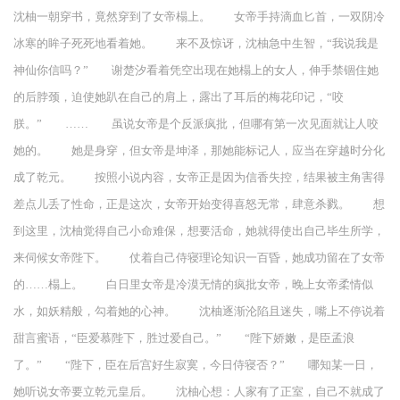
沈柚一朝穿书，竟然穿到了女帝榻上。 女帝手持滴血匕首，一双阴冷
冰寒的眸子死死地看着她。 来不及惊讶，沈柚急中生智，“我说我是
神仙你信吗？” 谢楚汐看着凭空出现在她榻上的女人，伸手禁锢住她
的后脖颈，迫使她趴在自己的肩上，露出了耳后的梅花印记，“咬
朕。” …… 虽说女帝是个反派疯批，但哪有第一次见面就让人咬
她的。 她是身穿，但女帝是坤泽，那她能标记人，应当在穿越时分化
成了乾元。 按照小说内容，女帝正是因为信香失控，结果被主角害得
差点儿丢了性命，正是这次，女帝开始变得喜怒无常，肆意杀戮。 想
到这里，沈柚觉得自己小命难保，想要活命，她就得使出自己毕生所学，
来伺候女帝陛下。 仗着自己侍寝理论知识一百昏，她成功留在了女帝
的……榻上。 白日里女帝是冷漠无情的疯批女帝，晚上女帝柔情似
水，如妖精般，勾着她的心神。 沈柚逐渐沦陷且迷失，嘴上不停说着
甜言蜜语，“臣爱慕陛下，胜过爱自己。” “陛下娇嫩，是臣孟浪
了。” “陛下，臣在后宫好生寂寞，今日侍寝否？” 哪知某一日，
她听说女帝要立乾元皇后。 沈柚心想：人家有了正室，自己不就成了