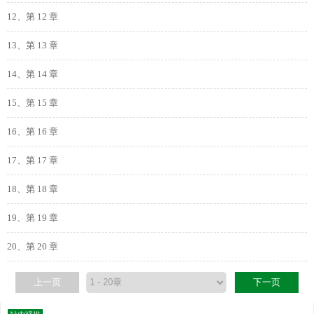
12、第 12 章
13、第 13 章
14、第 14 章
15、第 15 章
16、第 16 章
17、第 17 章
18、第 18 章
19、第 19 章
20、第 20 章
上一页
下一页