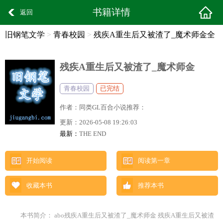
书籍详情
返回
旧钢笔文学
>
青春校园
>
残疾A重生后又被渣了_魔术师金全
文阅读
残疾A重生后又被渣了_魔术师金
青春校园
已完结
作者：
同类GL百合小说推荐：
更新：
2026-05-08 19:26:03
最新：
THE END
开始阅读
阅读第一章
收藏本书
推荐本书
本书简介： abo残疾A重生后又被渣了_魔术师金 残疾A重生后又被渣