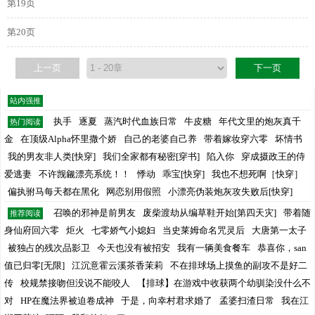
第19页
第20页
上一页
下一页
站内强推
执手
逐夏
蒸汽时代血族日常
牛皮糖
年代文里的炮灰真千
热门阅读
金
在顶级Alpha怀里撒个娇
自己的老婆自己养
带着嫁妆穿六零
坏情书
我的男友非人类[快穿]
我们全家都有秘密[穿书]
陷入你
穿成摄政王的侍
爱逃妻
不许觊觎漂亮系统！！
悸动
乖宝[快穿]
我也不想死啊［快穿］
偏执驸马每天都在黑化
网恋别用假照
小漂亮伪装炮灰攻失败后[快穿]
召唤的邪神是前男友
废柴渡劫从编草鞋开始[第四天灾]
带着随
推荐阅读
身仙府回六零
炬火
七零娇气小媳妇
当史莱姆命名咒灵后
大唐第一太子
被独占的残次品影卫
今天也没有被招安
我有一辆美食餐车
恭喜你，san
值已归零[无限]
江沉意霍云溪茶香茉莉
不在排球场上摸鱼的副攻不是好二
传
校规禁接吻但没说不能咬人
【排球】在游戏中收获两个幼驯染没什么不
对
HP在魔法界被迫卷成神
于是，向幸村君求婚了
孟婆扫渣日常
我在江