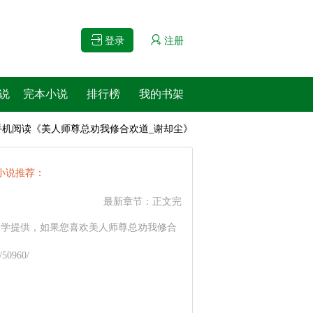
登录
注册
说
完本小说
排行榜
我的书架
手机阅读《美人师尊总劝我修合欢道_谢却尘》
小说推荐：
最新章节：
正文完
文学提供，如果您喜欢美人师尊总劝我修合
0960/