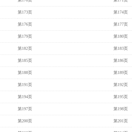
第170页
第171页
第173页
第174页
第176页
第177页
第179页
第180页
第182页
第183页
第185页
第186页
第188页
第189页
第191页
第192页
第194页
第195页
第197页
第198页
第200页
第201页