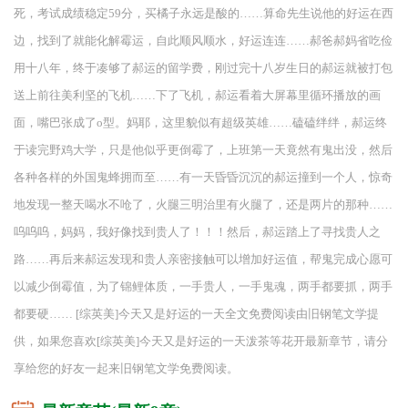
死，考试成绩稳定59分，买橘子永远是酸的……算命先生说他的好运在西
边，找到了就能化解霉运，自此顺风顺水，好运连连……郝爸郝妈省吃俭
用十八年，终于凑够了郝运的留学费，刚过完十八岁生日的郝运就被打包
送上前往美利坚的飞机……下了飞机，郝运看着大屏幕里循环播放的画
面，嘴巴张成了o型。妈耶，这里貌似有超级英雄……磕磕绊绊，郝运终
于读完野鸡大学，只是他似乎更倒霉了，上班第一天竟然有鬼出没，然后
各种各样的外国鬼蜂拥而至……有一天昏昏沉沉的郝运撞到一个人，惊奇
地发现一整天喝水不呛了，火腿三明治里有火腿了，还是两片的那种……
呜呜呜，妈妈，我好像找到贵人了！！！然后，郝运踏上了寻找贵人之
路……再后来郝运发现和贵人亲密接触可以增加好运值，帮鬼完成心愿可
以减少倒霉值，为了锦鲤体质，一手贵人，一手鬼魂，两手都要抓，两手
都要硬…… [综英美]今天又是好运的一天全文免费阅读由旧钢笔文学提
供，如果您喜欢[综英美]今天又是好运的一天泼茶等花开最新章节，请分
享给您的好友一起来旧钢笔文学免费阅读。