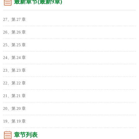
最新章节(最新9章)
27、第 27 章
26、第 26 章
25、第 25 章
24、第 24 章
23、第 23 章
22、第 22 章
21、第 21 章
20、第 20 章
19、第 19 章
章节列表