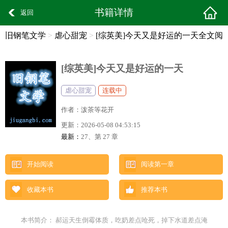
书籍详情
返回
旧钢笔文学
>
虐心甜宠
>
[综英美]今天又是好运的一天全文阅
读
[综英美]今天又是好运的一天
虐心甜宠
连载中
作者：
泼茶等花开
更新：
2026-05-08 04:53:15
最新：
27、第 27 章
开始阅读
阅读第一章
收藏本书
推荐本书
本书简介： 郝运天生倒霉体质，吃奶差点呛死，掉下水道差点淹