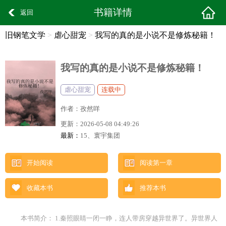
书籍详情
返回
旧钢笔文学
>
虐心甜宠
>
我写的真的是小说不是修炼秘籍！
全文阅读
我写的真的是小说不是修炼秘籍！
虐心甜宠
连载中
作者：
孜然咩
更新：
2026-05-08 04:49:26
最新：
15、寰宇集团
开始阅读
阅读第一章
收藏本书
推荐本书
本书简介： 1.秦照眼睛一闭一睁，连人带房穿越异世界了。异世界人