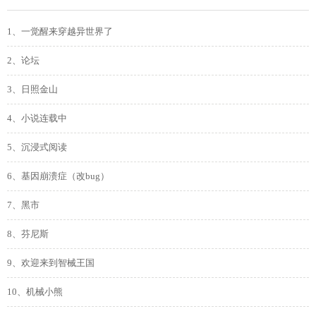
1、一觉醒来穿越异世界了
2、论坛
3、日照金山
4、小说连载中
5、沉浸式阅读
6、基因崩溃症（改bug）
7、黑市
8、芬尼斯
9、欢迎来到智械王国
10、机械小熊