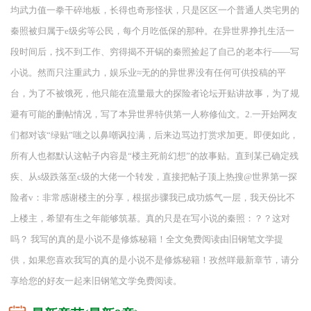
均武力值一拳干碎地板，长得也奇形怪状，只是区区一个普通人类宅男的
秦照被归属于e级劣等公民，每个月吃低保的那种。在异世界挣扎生活一
段时间后，找不到工作、穷得揭不开锅的秦照捡起了自己的老本行——写
小说。然而只注重武力，娱乐业≈无的的异世界没有任何可供投稿的平
台，为了不被饿死，他只能在流量最大的探险者论坛开贴讲故事，为了规
避有可能的删帖情况，写了本异世界特供第一人称修仙文。2.一开始网友
们都对该“绿贴”嗤之以鼻嘲讽拉满，后来边骂边打赏求加更。即便如此，
所有人也都默认这帖子内容是“楼主死前幻想”的故事贴。直到某已确定残
疾、从s级跌落至c级的大佬一个转发，直接把帖子顶上热搜@世界第一探
险者v：非常感谢楼主的分享，根据步骤我已成功炼气一层，我天份比不
上楼主，希望有生之年能够筑基。真的只是在写小说的秦照：？？这对
吗？ 我写的真的是小说不是修炼秘籍！全文免费阅读由旧钢笔文学提
供，如果您喜欢我写的真的是小说不是修炼秘籍！孜然咩最新章节，请分
享给您的好友一起来旧钢笔文学免费阅读。