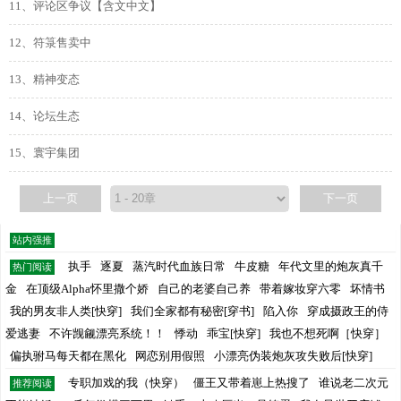
11、评论区争议【含文中文】
12、符箓售卖中
13、精神变态
14、论坛生态
15、寰宇集团
上一页
下一页
站内强推
执手
逐夏
蒸汽时代血族日常
牛皮糖
年代文里的炮灰真千
热门阅读
金
在顶级Alpha怀里撒个娇
自己的老婆自己养
带着嫁妆穿六零
坏情书
我的男友非人类[快穿]
我们全家都有秘密[穿书]
陷入你
穿成摄政王的侍
爱逃妻
不许觊觎漂亮系统！！
悸动
乖宝[快穿]
我也不想死啊［快穿］
偏执驸马每天都在黑化
网恋别用假照
小漂亮伪装炮灰攻失败后[快穿]
专职加戏的我（快穿）
僵王又带着崽上热搜了
谁说老二次元
推荐阅读