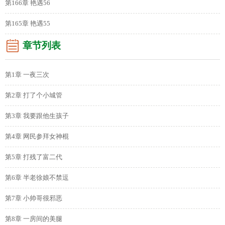
第166章 艳遇56
第165章 艳遇55
章节列表
第1章 一夜三次
第2章 打了个小城管
第3章 我要跟他生孩子
第4章 网民参拜女神棍
第5章 打残了富二代
第6章 半老徐娘不禁逗
第7章 小帅哥很邪恶
第8章 一房间的美腿