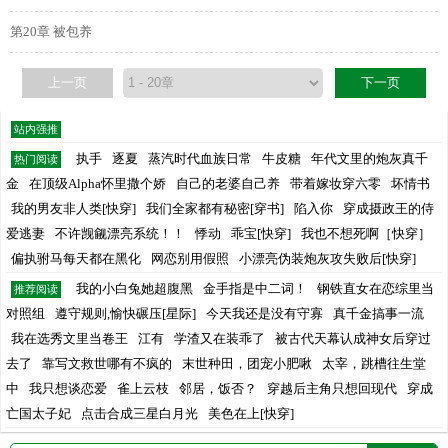
第20章 被包养
上一页
下一页
站内强推
执手
逐夏
蒸汽时代血族日常
牛皮糖
年代文里的炮灰真千
热门阅读
金
在顶级Alpha怀里撒个娇
自己的老婆自己养
带着嫁妆穿六零
坏情书
我的男友非人类[快穿]
我们全家都有秘密[穿书]
陷入你
穿成摄政王的侍
爱逃妻
不许觊觎漂亮系统！！
悸动
乖宝[快穿]
我也不想死啊［快穿］
偏执驸马每天都在黑化
网恋别用假照
小漂亮伪装炮灰攻失败后[快穿]
我的小白兔她超腹黑
金手指是中二词！
钢铁直女在恋综里当
推荐阅读
对照组
遵守规则,愉快碾压[星际]
今天我还是没有守寡
真千金搞事一流
我在选秀文里当卷王
江有
学渣又在装乖了
被古代天幕认成神女后穿过
去了
靠写文救世哪有不疯的
末世种田，团宠小肥啾
太宰，跳槽往生堂
中
我只想谈恋爱
雀上云枝
邻居，饭否？
穿越后主角只想回现代
穿成
亡国太子妃
点击合成三星白月光
美色在上[快穿]