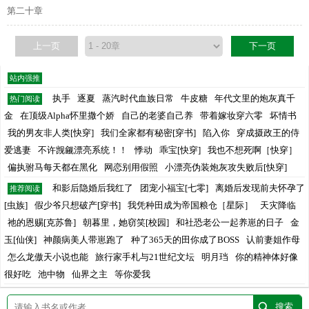
第二十章
上一页
下一页
站内强推
执手
逐夏
蒸汽时代血族日常
牛皮糖
年代文里的炮灰真千
热门阅读
金
在顶级Alpha怀里撒个娇
自己的老婆自己养
带着嫁妆穿六零
坏情书
我的男友非人类[快穿]
我们全家都有秘密[穿书]
陷入你
穿成摄政王的侍
爱逃妻
不许觊觎漂亮系统！！
悸动
乖宝[快穿]
我也不想死啊［快穿］
偏执驸马每天都在黑化
网恋别用假照
小漂亮伪装炮灰攻失败后[快穿]
和影后隐婚后我红了
团宠小福宝[七零]
离婚后发现前夫怀孕了
推荐阅读
[虫族]
假少爷只想破产[穿书]
我凭种田成为帝国粮仓［星际］
天灾降临
祂的恩赐[克苏鲁]
朝暮里，她窃笑[校园]
和社恐老公一起养崽的日子
金
玉[仙侠]
神颜病美人带崽跑了
种了365天的田你成了BOSS
认前妻姐作母
怎么龙傲天小说也能
旅行家手札与21世纪文坛
明月珰
你的精神体好像
很好吃
池中物
仙界之主
等你爱我