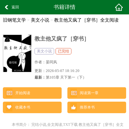
书籍详情
返回
旧钢笔文学
>
美文小说
>
教主他又疯了［穿书］全文阅读
教主他又疯了［穿书］
美文小说
已完结
作者：
晏同风
更新：
2026-05-07 18:16:20
最新：
第105章 天下第一（下）
开始阅读
阅读第一章
收藏本书
推荐本书
本书简介： 完结小说,全文阅读,TXT下载 教主他又疯了［穿书］全文