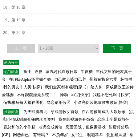
18、第 18 章
19、第 19 章
20、第 20 章
上一页
下一页
站内强推
执手
逐夏
蒸汽时代血族日常
牛皮糖
年代文里的炮灰真千
热门阅读
金
在顶级Alpha怀里撒个娇
自己的老婆自己养
带着嫁妆穿六零
坏情书
我的男友非人类[快穿]
我们全家都有秘密[穿书]
陷入你
穿成摄政王的侍
爱逃妻
不许觊觎漂亮系统！！
悸动
乖宝[快穿]
我也不想死啊［快穿］
偏执驸马每天都在黑化
网恋别用假照
小漂亮伪装炮灰攻失败后[快穿]
为夫找得着北
穿成游牧女首领
在西游被迫成为大娱乐家
[洪
推荐阅读
荒]小猫咪驯服孔雀的珍贵资料
我在影视城旁开饭馆
恋综上全是我前任
霸总和他的小作精
老虎变成黄油
恋爱回战，但像素游戏
甜蜜狩猎场
[GB]
网恋而已，有错吗？
不负年岁
女书生，制霸科举
爱意藏风里
拿