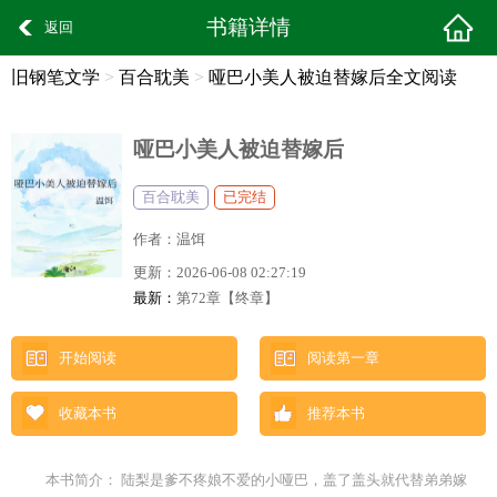
书籍详情
返回
旧钢笔文学
>
百合耽美
>
哑巴小美人被迫替嫁后全文阅读
哑巴小美人被迫替嫁后
百合耽美
已完结
作者：
温饵
更新：
2026-06-08 02:27:19
最新：
第72章【终章】
开始阅读
阅读第一章
收藏本书
推荐本书
本书简介： 陆梨是爹不疼娘不爱的小哑巴，盖了盖头就代替弟弟嫁