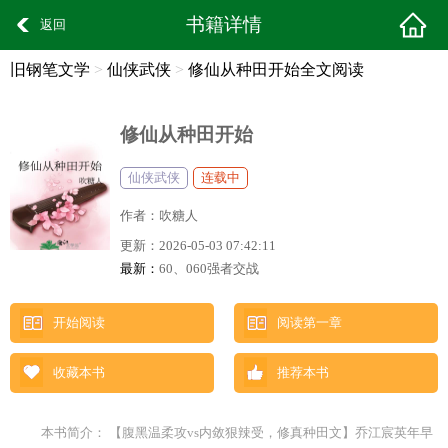
书籍详情
返回
旧钢笔文学
>
仙侠武侠
>
修仙从种田开始全文阅读
修仙从种田开始
仙侠武侠
连载中
作者：
吹糖人
更新：
2026-05-03 07:42:11
最新：
60、060强者交战
开始阅读
阅读第一章
收藏本书
推荐本书
本书简介： 【腹黑温柔攻vs内敛狠辣受，修真种田文】乔江宸英年早