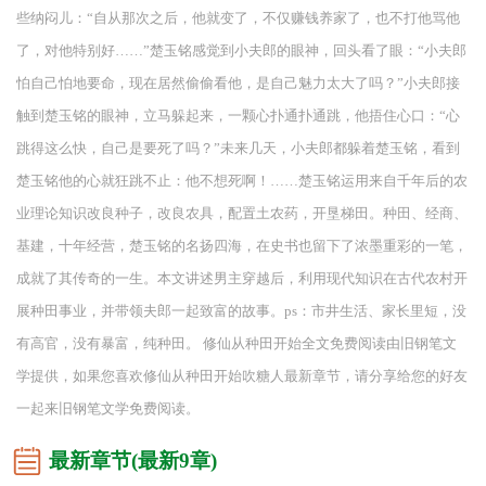
些纳闷儿：“自从那次之后，他就变了，不仅赚钱养家了，也不打他骂他
了，对他特别好……”楚玉铭感觉到小夫郎的眼神，回头看了眼：“小夫郎
怕自己怕地要命，现在居然偷偷看他，是自己魅力太大了吗？”小夫郎接
触到楚玉铭的眼神，立马躲起来，一颗心扑通扑通跳，他捂住心口：“心
跳得这么快，自己是要死了吗？”未来几天，小夫郎都躲着楚玉铭，看到
楚玉铭他的心就狂跳不止：他不想死啊！……楚玉铭运用来自千年后的农
业理论知识改良种子，改良农具，配置土农药，开垦梯田。种田、经商、
基建，十年经营，楚玉铭的名扬四海，在史书也留下了浓墨重彩的一笔，
成就了其传奇的一生。本文讲述男主穿越后，利用现代知识在古代农村开
展种田事业，并带领夫郎一起致富的故事。ps：市井生活、家长里短，没
有高官，没有暴富，纯种田。 修仙从种田开始全文免费阅读由旧钢笔文
学提供，如果您喜欢修仙从种田开始吹糖人最新章节，请分享给您的好友
一起来旧钢笔文学免费阅读。
最新章节(最新9章)