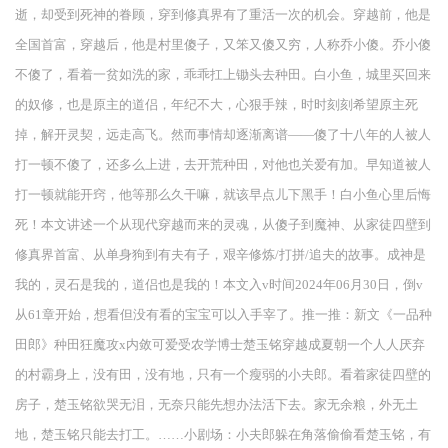
逝，却受到死神的眷顾，穿到修真界有了重活一次的机会。穿越前，他是
全国首富，穿越后，他是村里傻子，又笨又傻又穷，人称乔小傻。乔小傻
不傻了，看着一贫如洗的家，乖乖扛上锄头去种田。白小鱼，城里买回来
的奴修，也是原主的道侣，年纪不大，心狠手辣，时时刻刻希望原主死
掉，解开灵契，远走高飞。然而事情却逐渐离谱——傻了十八年的人被人
打一顿不傻了，还多么上进，去开荒种田，对他也关爱有加。早知道被人
打一顿就能开窍，他等那么久干嘛，就该早点儿下黑手！白小鱼心里后悔
死！本文讲述一个从现代穿越而来的灵魂，从傻子到魔神、从家徒四壁到
修真界首富、从单身狗到有夫有子，艰辛修炼/打拼/追夫的故事。成神是
我的，灵石是我的，道侣也是我的！本文入v时间2024年06月30日，倒v
从61章开始，想看但没有看的宝宝可以入手宰了。推一推：新文《一品种
田郎》种田狂魔攻x内敛可爱受农学博士楚玉铭穿越成夏朝一个人人厌弃
的村霸身上，没有田，没有地，只有一个瘦弱的小夫郎。看着家徒四壁的
房子，楚玉铭欲哭无泪，无奈只能先想办法活下去。家无余粮，外无土
地，楚玉铭只能去打工。……小剧场：小夫郎躲在角落偷偷看楚玉铭，有