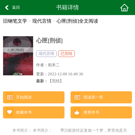
书籍详情
返回
旧钢笔文学
>
现代言情
>
心匣[刑侦]全文阅读
心匣[刑侦]
现代言情
已完结
作者：
初禾二
更新：
2022-12-09 16:49:36
最新：
【完结】
开始阅读
阅读第一章
收藏本书
推荐本书
本书简介： 本书简介： 季沉蛟曾经反复做一个梦，梦里他是另