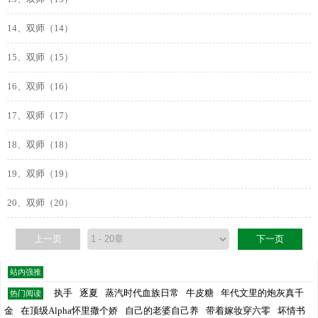
14、双师（14）
15、双师（15）
16、双师（16）
17、双师（17）
18、双师（18）
19、双师（19）
20、双师（20）
上一页
下一页
站内强推
执手
逐夏
蒸汽时代血族日常
牛皮糖
年代文里的炮灰真千
热门阅读
金
在顶级Alpha怀里撒个娇
自己的老婆自己养
带着嫁妆穿六零
坏情书