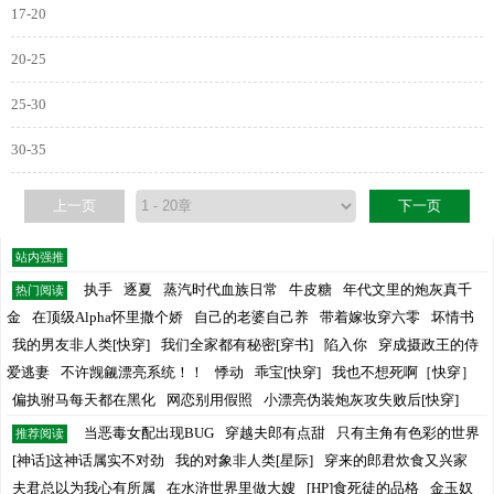
17-20
20-25
25-30
30-35
上一页
下一页
站内强推
执手
逐夏
蒸汽时代血族日常
牛皮糖
年代文里的炮灰真千
热门阅读
金
在顶级Alpha怀里撒个娇
自己的老婆自己养
带着嫁妆穿六零
坏情书
我的男友非人类[快穿]
我们全家都有秘密[穿书]
陷入你
穿成摄政王的侍
爱逃妻
不许觊觎漂亮系统！！
悸动
乖宝[快穿]
我也不想死啊［快穿］
偏执驸马每天都在黑化
网恋别用假照
小漂亮伪装炮灰攻失败后[快穿]
当恶毒女配出现BUG
穿越夫郎有点甜
只有主角有色彩的世界
推荐阅读
[神话]这神话属实不对劲
我的对象非人类[星际]
穿来的郎君炊食又兴家
夫君总以为我心有所属
在水浒世界里做大嫂
[HP]食死徒的品格
金玉奴