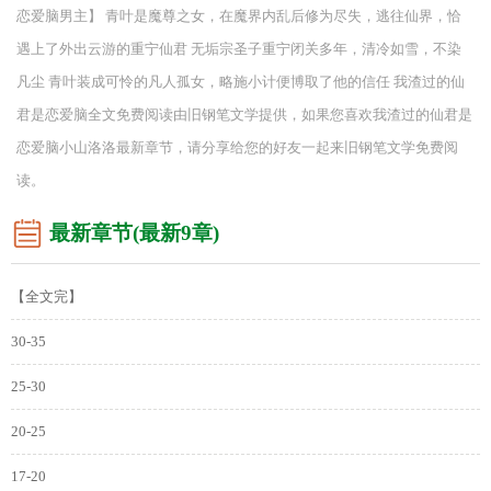
恋爱脑男主】 青叶是魔尊之女，在魔界内乱后修为尽失，逃往仙界，恰
遇上了外出云游的重宁仙君 无垢宗圣子重宁闭关多年，清冷如雪，不染
凡尘 青叶装成可怜的凡人孤女，略施小计便博取了他的信任 我渣过的仙
君是恋爱脑全文免费阅读由旧钢笔文学提供，如果您喜欢我渣过的仙君是
恋爱脑小山洛洛最新章节，请分享给您的好友一起来旧钢笔文学免费阅
读。
最新章节(最新9章)
【全文完】
30-35
25-30
20-25
17-20