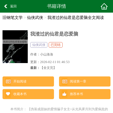
书籍详情
返回
旧钢笔文学
>
仙侠武侠
>
我渣过的仙君是恋爱脑全文阅读
我渣过的仙君是恋爱脑
仙侠武侠
已完结
作者：
小山洛洛
更新：
2026-02-11 01:46:53
最新：
【全文完】
开始阅读
阅读第一章
收藏本书
推荐本书
本书简介： 【伪装成甜妹的爱情骗子女主×从光风霁月到为爱疯批的