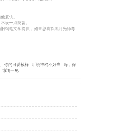
结他复仇。
，不设一点防备。
由旧钢笔文学提供，如果您喜欢黑月光师尊
人
你的可爱模样
听说神棍不好当
嗨，保
惊鸿一见