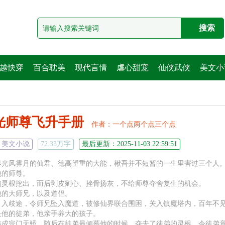
越快穿
百合耽美
现代言情
虐心甜宠
仙侠武侠
美文小
光师尊飞升手册
作者：
一个点两个点三个点
美文小说
72.33万字
最后更新：2025-11-03 22:59:51
界光风霁月的仙君、德高望重的大能，楸吾并不短暂的一生里害过三个人
他的师尊。
的灵根挖出，而后剥皮剜心、挫骨扬灰，不给师尊夺舍复生的机会。
他的大师兄，以及道侣。
引入歧途，令师兄坠入魔道，被修仙界联合围困，关入镇魔塔内，百年不
是他的徒弟，他亲手养大的孩子。
养成宗门天骄，随后在徒弟最倾慕他的时候，夺去了徒弟的灵根，令徒弟