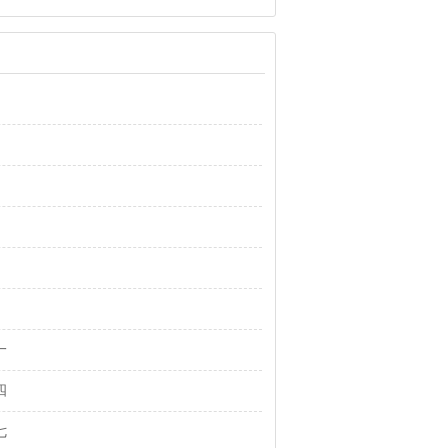
一
四
七