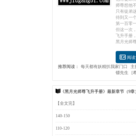
师尊想他
只有徒弟
待到又一
第一百零
但这一次
飞升手册
黑月光师尊飞升
阅读
推荐阅读：
每天都有妖精扒我家门口
主
镖先生
[
《黑月光师尊飞升手册》最新章节（9章
【全文完】
140-150
110-120