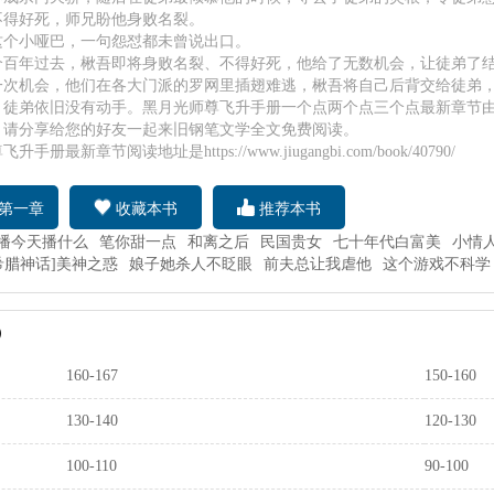
不得好死，师兄盼他身败名裂。
这个小哑巴，一句怨怼都未曾说出口。
个百年过去，楸吾即将身败名裂、不得好死，他给了无数机会，让徒弟了
一次机会，他们在各大门派的罗网里插翅难逃，楸吾将自己后背交给徒弟
，徒弟依旧没有动手。黑月光师尊飞升手册一个点两个点三个点最新章节
，请分享给您的好友一起来旧钢笔文学全文免费阅读。
手册最新章节阅读地址是https://www.jiugangbi.com/book/40790/
第一章
收藏本书
推荐本书
播今天播什么
笔你甜一点
和离之后
民国贵女
七十年代白富美
小情
希腊神话]美神之惑
娘子她杀人不眨眼
前夫总让我虐他
这个游戏不科学
）
160-167
150-160
130-140
120-130
100-110
90-100