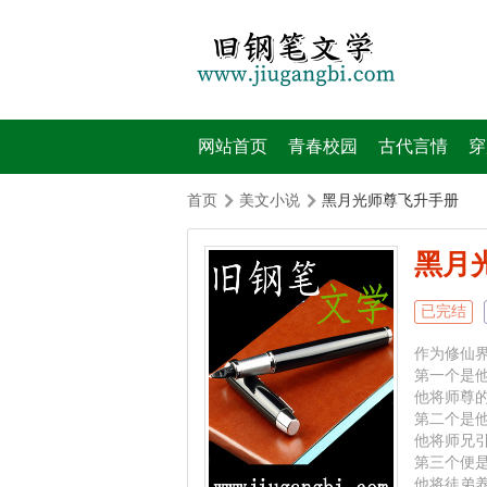
网站首页
青春校园
古代言情
穿
首页
美文小说
黑月光师尊飞升手册
黑月
已完结
作为修仙
第一个是
他将师尊
第二个是
他将师兄
第三个便
他将徒弟