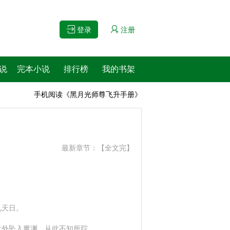
登录
注册
说
完本小说
排行榜
我的书架
手机阅读《黑月光师尊飞升手册》
最新章节：
【全文完】
。
见天日。
意外坠入魔渊，从此不知所踪。