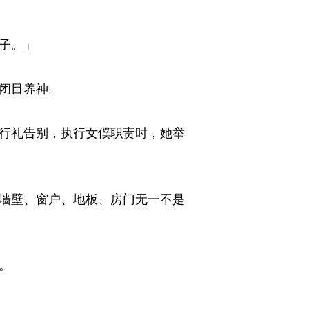
。」 
目养神。 
行礼告别，执行女僕职责时，她举
墙壁、窗户、地板、房门无一不是
 