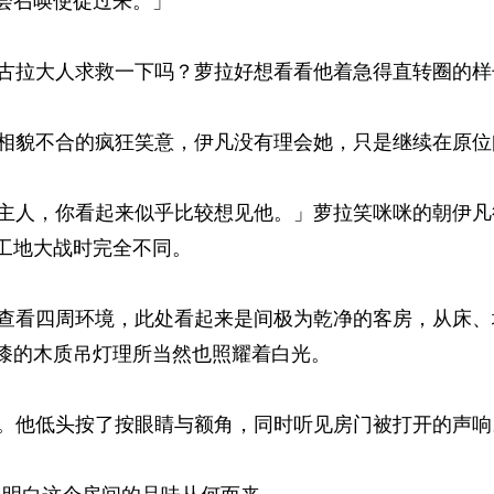
会召唤使徒过来。」 
拉大人求救一下吗？萝拉好想看看他着急得直转圈的样子
貌不合的疯狂笑意，伊凡没有理会她，只是继续在原位闭
人，你看起来似乎比较想见他。」萝拉笑咪咪的朝伊凡
工地大战时完全不同。 
看四周环境，此处看起来是间极为乾净的客房，从床、
漆的木质吊灯理所当然也照耀着白光。 
他低头按了按眼睛与额角，同时听见房门被打开的声响。