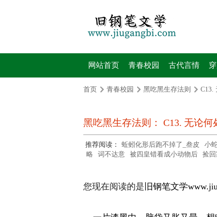
网站首页
青春校园
古代言情
穿
首页
青春校园
黑吃黑生存法则
C13
黑吃黑生存法则： C13. 无论
推荐阅读：
蚯蚓化形后跑不掉了_叁皮
小
略
词不达意
被四皇错看成小动物后
捡回
您现在阅读的是
旧钢笔文学
www.