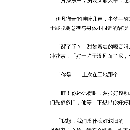
一片漆黑中，脑袋又胀又晕，想睁
伊凡痛苦的呻吟几声，半梦半醒之
于能脱离意视与身体不同调的窘况
「醒了呀？」甜如蜜糖的嗓音滑入
冲花茶，「好一阵子没见面了呢，
「你是……上次在工地那个……」
「哇！你还记得呢，萝拉好感动。
们先叙叙旧，他等一下想跟你好好聊
「我想，我们没什么好叙旧的。」