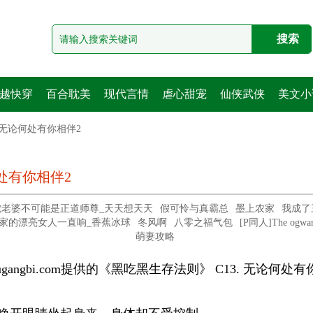
越快穿
百合耽美
现代言情
虐心甜宠
仙侠武侠
美文小
. 无论何处有你相伴2
何处有你相伴2
蛇老婆不可能是正道师尊_天天想天天
假可怜与真霸总
墨上农家
我成了
家的漂亮女人一直响_香蕉冰球
冬风啊
八零之福气包
[P同人]The ogwart
萌妻攻略
jiugangbi.com提供的《黑吃黑生存法则》 C13. 无论何处有