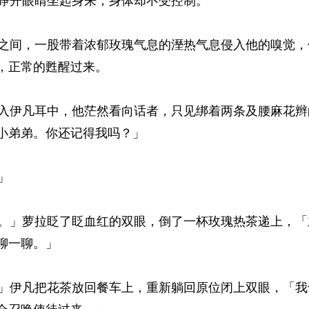
开眼睛坐起身来，身体却不受控制。 
间，一股带着浓郁玫瑰气息的溼热气息侵入他的嗅觉，
，正常的甦醒过来。 
伊凡耳中，他茫然看向话者，只见绑着两条及腰麻花辫
小弟弟。你还记得我吗？」 
 
」萝拉眨了眨血红的双眼，倒了一杯玫瑰热茶递上，「
一聊。」 
伊凡把花茶放回餐车上，重新躺回原位闭上双眼，「我