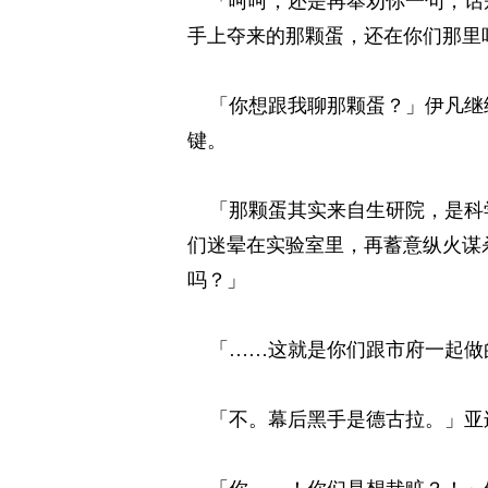
「呵呵，还是再奉劝你一句，话别
手上夺来的那颗蛋，还在你们那里吧
「你想跟我聊那颗蛋？」伊凡继续
键。 
「那颗蛋其实来自生研院，是科学
们迷晕在实验室里，再蓄意纵火谋
吗？」 
「……这就是你们跟市府一起做的
「不。幕后黑手是德古拉。」亚连