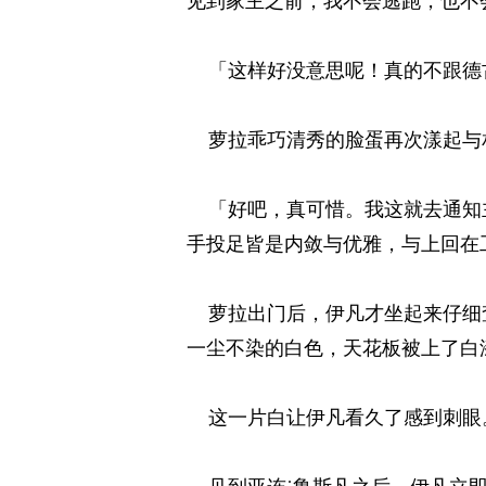
见到家主之前，我不会逃跑，也不
「这样好没意思呢！真的不跟德古
萝拉乖巧清秀的脸蛋再次漾起与相
「好吧，真可惜。我这就去通知主
手投足皆是内敛与优雅，与上回在
萝拉出门后，伊凡才坐起来仔细查
一尘不染的白色，天花板被上了白
这一片白让伊凡看久了感到刺眼。