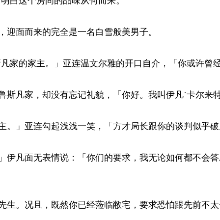
明白这个房间的品味从何而来。 
迎面而来的完全是一名白雪般美男子。 
凡家的家主。」亚连温文尔雅的开口自介，「你或许曾经
斯凡家，却没有忘记礼貌，「你好。我叫伊凡˙卡尔来特
。」亚连勾起浅浅一笑，「方才局长跟你的谈判似乎破局
伊凡面无表情说：「你们的要求，我无论如何都不会答
生。况且，既然你已经蒞临敝宅，要求恐怕跟先前不太一