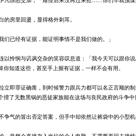
凡惊怒交加，「难怪后来没再过来抢……你们早就预谋好
的房里回盪，显得格外刺耳。 
们已经有证据，能证明事情不是我们做的。」 
以怜悯与讥讽交杂的笑容叹息道：「我今天可以跟你说
算你知道这些，甚至手上握有证据，一样不会有用。 
立即罪证确凿，到时候警力跟兵力都可以名正言顺的制
个揹了无数黑锅的恶徒家族能在这场与良民政府的斗争中胜
争气的冒出否定答案，但手中却依然让裤袋中的小型机械