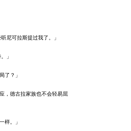
听尼可拉斯提过我了。」 
。」 
了？」 
应，德古拉家族也不会轻易屈
样。」 