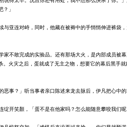
说得太早。况且你还有用处，我不想那么快杀了你。」
？」 
与亚连对峙，同时，他藏在被褥中的手悄悄伸进裤袋，
家不敢完成的实验品。还有那场大火，是内部成员被幕
杀。火灾之后，蛋就成了无主之物，想要它的幕后黑手就
恶事？」听当事者亲口陈述来龙去脉后，伊凡把心中的寒
绽开笑顏，「蛋不是在他家吗？怎么能随意攀咬我们呢？