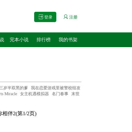
登录
注册
说
完本小说
排行榜
我的书架
三岁半双黑的爹
我在恋爱游戏里被警校组攻
s Miracle
女主机遇模拟器
名门春事
末世
你相伴2(第1/2页)