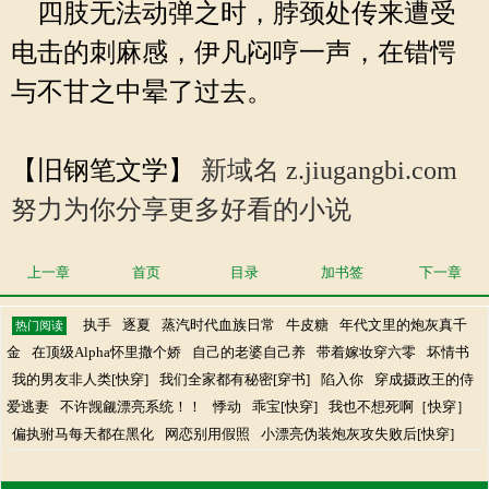
四肢无法动弹之时，脖颈处传来遭受
电击的刺麻感，伊凡闷哼一声，在错愕
与不甘之中晕了过去。
【旧钢笔文学】
新域名 z.jiugangbi.com
努力为你分享更多好看的小说
上一章
首页
目录
加书签
下一章
执手
逐夏
蒸汽时代血族日常
牛皮糖
年代文里的炮灰真千
热门阅读
金
在顶级Alpha怀里撒个娇
自己的老婆自己养
带着嫁妆穿六零
坏情书
我的男友非人类[快穿]
我们全家都有秘密[穿书]
陷入你
穿成摄政王的侍
爱逃妻
不许觊觎漂亮系统！！
悸动
乖宝[快穿]
我也不想死啊［快穿］
偏执驸马每天都在黑化
网恋别用假照
小漂亮伪装炮灰攻失败后[快穿]