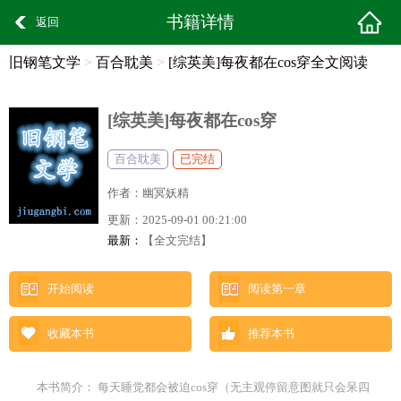
书籍详情
返回
旧钢笔文学
>
百合耽美
>
[综英美]每夜都在cos穿全文阅读
[综英美]每夜都在cos穿
百合耽美
已完结
作者：
幽冥妖精
更新：
2025-09-01 00:21:00
最新：
【全文完结】
开始阅读
阅读第一章
收藏本书
推荐本书
本书简介： 每天睡觉都会被迫cos穿（无主观停留意图就只会呆四