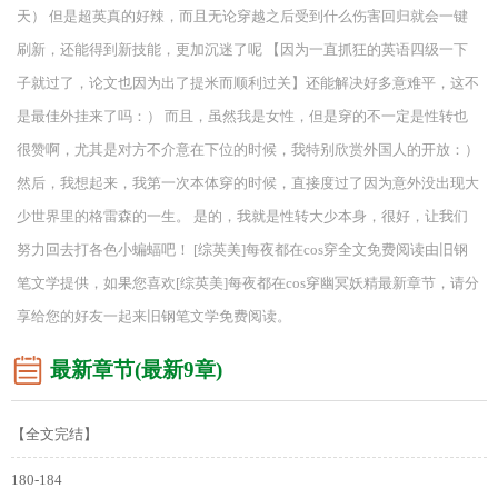
天） 但是超英真的好辣，而且无论穿越之后受到什么伤害回归就会一键
刷新，还能得到新技能，更加沉迷了呢 【因为一直抓狂的英语四级一下
子就过了，论文也因为出了提米而顺利过关】还能解决好多意难平，这不
是最佳外挂来了吗：） 而且，虽然我是女性，但是穿的不一定是性转也
很赞啊，尤其是对方不介意在下位的时候，我特别欣赏外国人的开放：）
然后，我想起来，我第一次本体穿的时候，直接度过了因为意外没出现大
少世界里的格雷森的一生。 是的，我就是性转大少本身，很好，让我们
努力回去打各色小蝙蝠吧！ [综英美]每夜都在cos穿全文免费阅读由旧钢
笔文学提供，如果您喜欢[综英美]每夜都在cos穿幽冥妖精最新章节，请分
享给您的好友一起来旧钢笔文学免费阅读。
最新章节(最新9章)
【全文完结】
180-184