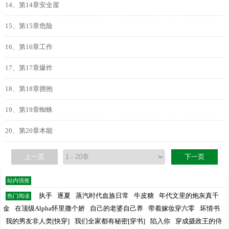
14、第14章安全屋
15、第15章危险
16、第16章工作
17、第17章爆炸
18、第18章拥抱
19、第19章蜘蛛
20、第20章本能
上一页
下一页
站内强推
执手
逐夏
蒸汽时代血族日常
牛皮糖
年代文里的炮灰真千
热门阅读
金
在顶级Alpha怀里撒个娇
自己的老婆自己养
带着嫁妆穿六零
坏情书
我的男友非人类[快穿]
我们全家都有秘密[穿书]
陷入你
穿成摄政王的侍