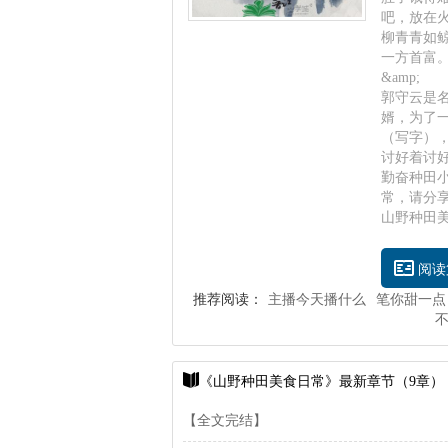
吧，放在
柳青青如鲸
一方首富
&amp;
郭守云是
婿，为了
（写字）
讨好着讨
勤奋种田
常，请分
山野种田美食日
阅读
推荐阅读：
主播今天播什么
笔你甜一点
《山野种田美食日常》最新章节（9章）
【全文完结】