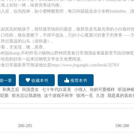
火堆上轻轻一烤，味香营养还均衡。
入还，似鸟投林，如小蜜蜂般勤劳，每日间兢兢业业小水枪biubiubiu
。
名副其实的狼孩子，曾经最苦恼的问题是，狼群里皮毛最光滑的小白狼对
一口吃的，狼在屋檐下，不得不低头，只好小心翼翼讨好妻子刘青青——
，跨过最远的山头（送快递）。
好着，才发现，咦，真香。
小村姑&amp;不时炸毛小狼狗山野种田美食日常溜溜金雀最新章节由旧钢
享给您的好友一起来旧钢笔文学全文免费阅读。
常最新章节阅读地址是https://www.jiugangbi.com/book/32783/
第一章
收藏本书
推荐本书
和离之后
民国贵女
七十年代白富美
小情人
你的可爱模样
听说神
不眨眼
前夫总让我虐他
这个游戏不科学
惊鸿一见
久违
我是真的喜欢
200-205
190-200