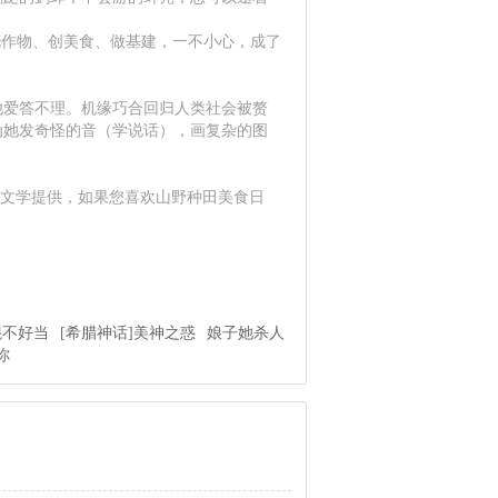
，浇作物、创美食、做基建，一不小心，成了
他爱答不理。机缘巧合回归人类社会被赘
为她发奇怪的音（学说话），画复杂的图
笔文学提供，如果您喜欢山野种田美食日
棍不好当
[希腊神话]美神之惑
娘子她杀人
你