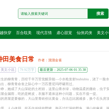
越快穿
百合耽美
现代言情
虐心甜宠
仙侠武侠
美文小
种田美食日常
作者：
溜溜金雀
美文小说
79.92万字
最后更新：2025-07-06 01:35:38
生的柳青青，历经千辛万苦觉醒异能—小水枪发射biubiubiu，浇了一
输出，柳青青命丧之际心中一万匹曹尼玛呼啸而过。
一睁，她成了大山深处的土村妞，这里山青水绿，动物温柔的撒欢，虫子
房屋会漏雨，吃的是树皮，衣服不遮体这种小问题，实在不值一提。
雨的房屋是要修的，大山里青砖价比黄金，办法总比困难多，换个石头房
难受，人小体弱，捉不住凶猛的野猪，跑不过打洞的野兔，满山的麻雀，