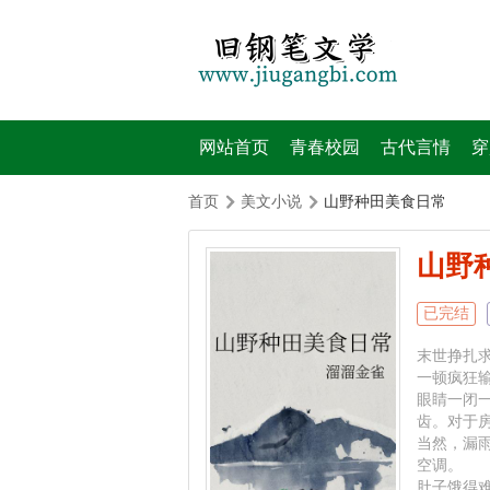
网站首页
青春校园
古代言情
穿
首页
美文小说
山野种田美食日常
山野
已完结
末世挣扎求
一顿疯狂
眼睛一闭
齿。对于
当然，漏
空调。
肚子饿得