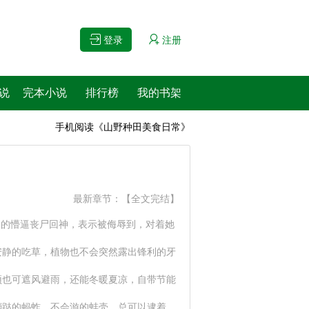
登录
注册
说
完本小说
排行榜
我的书架
手机阅读《山野种田美食日常》
最新章节：
【全文完结】
脸水的懵逼丧尸回神，表示被侮辱到，对着她
安静的吃草，植物也不会突然露出锋利的牙
顶也可遮风避雨，还能冬暖夏凉，自带节能
蹦跶的蚂蚱，不会游的蚌壳，总可以逮着