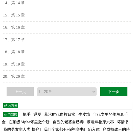
14、第 14 章
15、第 15 章
16、第 16 章
17、第 17 章
18、第 18 章
19、第 19 章
20、第 20 章
上一页
下一页
站内强推
执手
逐夏
蒸汽时代血族日常
牛皮糖
年代文里的炮灰真千
热门阅读
金
在顶级Alpha怀里撒个娇
自己的老婆自己养
带着嫁妆穿六零
坏情书
我的男友非人类[快穿]
我们全家都有秘密[穿书]
陷入你
穿成摄政王的侍