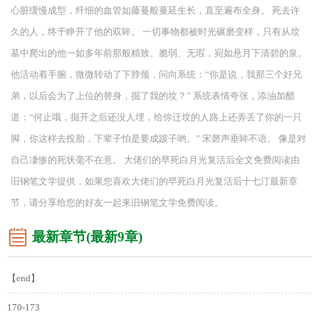
心脏缓慢成型，纤细的血管如藤蔓般蔓延生长，直至遍布全身。 死去许
久的人，终于睁开了他的双眸。 一切事物都被时光碾磨变样，只有从坟
墓中爬出的他一如多年前那般精致、脆弱、无瑕，宛如悬月下清碧的泉。
他活动着手腕，微微转动了下脖颈，问向系统：“你是说，我那三个好兄
弟，以后会为了上位的替身，掘了我的坟？” 系统表情夸张，添油加醋
道：“何止哦，掘开之后还没人埋，给你迁坟的人路上还弄丢了你的一只
脚，你这样去投胎，下辈子怕是要成跛子哟。” 宋磬声垂眸不语。 像是对
自己凄惨的死状毫不在意。 大佬们的早死白月光复活后全文免费阅读由
旧钢笔文学提供，如果您喜欢大佬们的早死白月光复活后十七汀最新章
节，请分享给您的好友一起来旧钢笔文学免费阅读。
最新章节(最新9章)
【end】
170-173