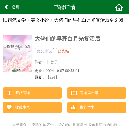
书籍详情
返回
旧钢笔文学
>
美文小说
>
大佬们的早死白月光复活后全文阅
读
大佬们的早死白月光复活后
美文小说
已完结
作者：
十七汀
更新：
2024-10-07 00:53:21
最新：
【end】
开始阅读
阅读第一章
收藏本书
推荐本书
本书简介： 漆黑的墓穴中，腐烂的尸骨重新长出光滑洁白的肌肤，