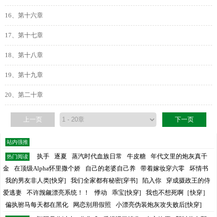
16、第十六章
17、第十七章
18、第十八章
19、第十九章
20、第二十章
上一页
下一页
站内强推
执手
逐夏
蒸汽时代血族日常
牛皮糖
年代文里的炮灰真千
热门阅读
金
在顶级Alpha怀里撒个娇
自己的老婆自己养
带着嫁妆穿六零
坏情书
我的男友非人类[快穿]
我们全家都有秘密[穿书]
陷入你
穿成摄政王的侍
爱逃妻
不许觊觎漂亮系统！！
悸动
乖宝[快穿]
我也不想死啊［快穿］
偏执驸马每天都在黑化
网恋别用假照
小漂亮伪装炮灰攻失败后[快穿]