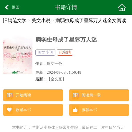
书籍详情
返回
旧钢笔文学
>
美文小说
>
病弱虫母成了星际万人迷全文阅读
病弱虫母成了星际万人迷
美文小说
已完结
作者：
琅空一色
更新：
2024-08-03 01:50:48
最新：
【全文完】
开始阅读
阅读第一章
收藏本书
推荐本书
本书简介： 兰斯从小身体不好常年住院，最后在二十岁生日的当天