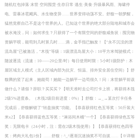
随机红包掉落·末世·空间囤货·生存日常·逃生·美食·升级暴风雨、海啸停
电、雷暴冰雹飓风、水生物变异……世界变得动荡不安。舒馥一朝梦醒，
猛然觉察自己不是这个世界的人。已知这个世界的绝大部分陆地和城市会
被水淹没，问：如何求生？只获得了一个有限空间的舒馥咸鱼状：囤完物
资躺平呗，能苟到几时算几时……滴，金手指已触发！【“永不沉没的漂
流岛屋”已被激活，“木筏”等级：1级漂流岛屋大小：10平方米驾驶模式：
随波逐流（流速：10——20公里/时）每日使用时限：5小时1级防护：木
屋区域主人模式（主人区域内部为抗灾、恒温、排外安全居住空间）】舒
馥腾的竖了起来，她能苟！她能一边躺平一边苟很久！问：末世躺平前该
做什么？请假？辞职？买买买？【明天准时去公司打卡上班，将获得木筏
2级5%进度条。（木筏2级目前进度：0%）】舒馥：→_→某次打卡任务
完成后，舒馥解锁了“转盘抽奖”功能。【恭喜获得红色五等奖：50斤装大
米x2】【恭喜获得蓝色五等奖：“淋浴间木桶”一个】【恭喜获得绿色五等
奖：无限电卡（24小时，注：需在2级木筏使用）】【恭喜获得红色四等
奖：烤肉大礼包1份】……舒馥：^_^逐渐沉迷抽奖不可自拔……【※详细