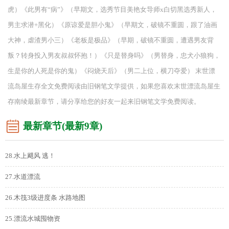
虎）《此男有“病”》（早期文，选秀节目美艳女导师x白切黑选秀新人，
男主求潜+黑化）《原谅爱是胆小鬼》（早期文，破镜不重圆，跟了油画
大神，虐渣男小三）《老板是极品》（早期，破镜不重圆，遭遇男友背
叛？转身投入男友叔叔怀抱！）《只是替身吗》（男替身，忠犬小狼狗，
生是你的人死是你的鬼）《闷烧天后》（男二上位，横刀夺爱） 末世漂
流岛屋生存全文免费阅读由旧钢笔文学提供，如果您喜欢末世漂流岛屋生
存南绫最新章节，请分享给您的好友一起来旧钢笔文学免费阅读。
最新章节(最新9章)
28.水上飓风 逃！
27.水道漂流
26.木筏3级进度条 水路地图
25.漂流水城囤物资