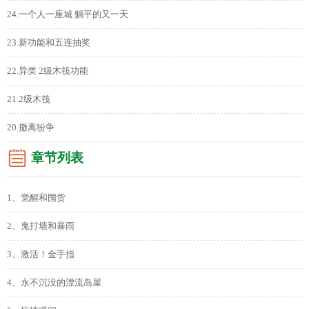
24.一个人一座城 躺平的又一天
23.新功能和五连抽奖
22.异类 2级木筏功能
21.2级木筏
20.撤离纷争
章节列表
1、觉醒和囤货
2、鬼打墙和暴雨
3、激活！金手指
4、永不沉没的漂流岛屋