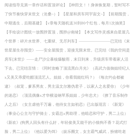
阅读指导见第一章作话和置顶评论】【种田文！！身体恢复期，暂时写不
了快节奏快穿末世文（沧桑~）】【星屋和房车同宇宙文~】【前期囤货，
中期逃生，后期基建】【v章每天随机送30到80个红包，每月1次抽奖】
【手绘设计图统一放围脖置顶，围脖@南绫】【本文写作灵感来自星屋几
个世界：碎片水世界、七重狱、无尽列车】————————已完结《末
世星屋生存囤货》——安全屋囤货，迎接无限末世。已完结《我的空间是
房车[末世]》——走尸沙尘暴核爆酸雨，末日到来，升级房车带着家人活
下去。已完结言情：《同时攻略了顶流黑白月光》（高武力值御姐经纪人
x又美又乖爱吃醋顶流艺人。姐姐，你看我能红吗？）《每次约会都被
逮》（叔宠，爹系男友，男主温文尔雅伪君子，以家人之名爱你）《少年
的迷恋》（顶流偶像x才华横溢钢琴系姐姐，少年忠犬）《撩了音乐制作
人之后》（女主虐他千万遍，他待女主如初恋）已出版现言：《新宠》
（事业心公主与守护骑士，女霸总x男助理，他暗恋和守护，男二上位）
《新欢》(狗男人回头有什么好，年轻俊美又能干的小狼狗不香？花式打
脸，男二上位）《他以爱为饵》（娱乐圈文，女主霸气威武，扮猪吃老