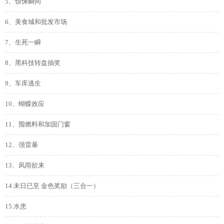
5、惊悚瞬间
6、美食城和批发市场
7、生死一瞬
8、黑科技转盘抽奖
9、车库逃生
10、蝴蝶效应
11、囤燃料和加固门窗
12、强雷暴
13、风雨欲来
14.末日已至 金色奖励（三合一）
15.水患