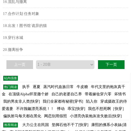
16.混乱与撤离
17.合作计划 任务对象
18.出发！图书馆 诡异的猫
19.穿行水城
20.撤离纷争
上一页
下一页
站内强推
执手
逐夏
蒸汽时代血族日常
牛皮糖
年代文里的炮灰真千
热门阅读
金
在顶级Alpha怀里撒个娇
自己的老婆自己养
带着嫁妆穿六零
坏情书
我的男友非人类[快穿]
我们全家都有秘密[穿书]
陷入你
穿成摄政王的侍
爱逃妻
不许觊觎漂亮系统！！
悸动
乖宝[快穿]
我也不想死啊［快穿］
偏执驸马每天都在黑化
网恋别用假照
小漂亮伪装炮灰攻失败后[快穿]
大力公主在民国
垫脚石他不干了[快穿]
康熙的佛系小表妹(清
推荐阅读