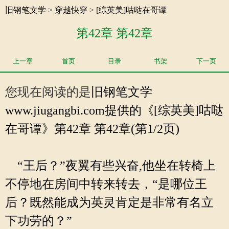
旧钢笔文学
>
穿越快穿
>
[综英美]咕哒在哥谭
第42章 第42章
上一章
首页
目录
书架
下一页
您现在阅读的是
旧钢笔文学
www.jiugangbi.com提供的《[综英美]咕哒
在哥谭》第42章 第42章(第1/2页)
“王后？”夜翼有些兴奋,他坐在转椅上
不停地在房间中转来转去，“是哪位王
后？既然能成为英灵肯定是非常有名立
下功劳的？”