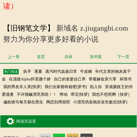
读）
【旧钢笔文学】
新域名 z.jiugangbi.com
努力为你分享更多好看的小说
上一章
首页
目录
加书签
下一页
执手
逐夏
蒸汽时代血族日常
牛皮糖
年代文里的炮灰真千
热门阅读
金
在顶级Alpha怀里撒个娇
自己的老婆自己养
带着嫁妆穿六零
坏情书
我的男友非人类[快穿]
我们全家都有秘密[穿书]
陷入你
穿成摄政王的侍
爱逃妻
不许觊觎漂亮系统！！
悸动
乖宝[快穿]
我也不想死啊［快穿］
偏执驸马每天都在黑化
网恋别用假照
小漂亮伪装炮灰攻失败后[快穿]
阅读页设置