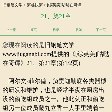
旧钢笔文学
>
穿越快穿
>
[综英美]咕哒在哥谭
21、第21章
上一章
首页
目录
书架
下一页
您现在阅读的是
旧钢笔文学
www.jiugangbi.com提供的《[综英美]咕哒
在哥谭》21、第21章(第1/2页)
阿尔文·菲尔德，负责迦勒底各类器械
的研发和维护，也是经常半夜在厨房出
没的偷吃组成员之一。他此刻正和偷吃
组另一位成员藤丸立香一人手里端着一