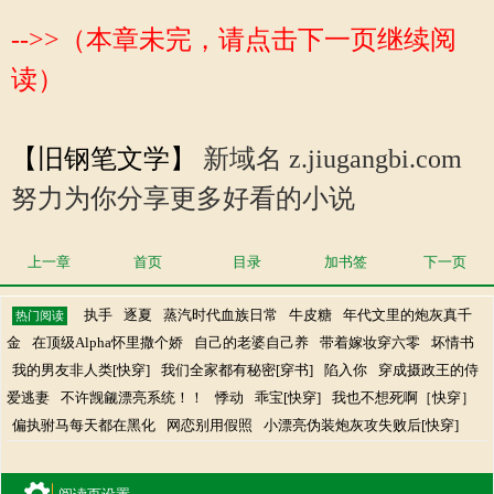
-->>（本章未完，请点击下一页继续阅
读）
【旧钢笔文学】
新域名 z.jiugangbi.com
努力为你分享更多好看的小说
上一章
首页
目录
加书签
下一页
执手
逐夏
蒸汽时代血族日常
牛皮糖
年代文里的炮灰真千
热门阅读
金
在顶级Alpha怀里撒个娇
自己的老婆自己养
带着嫁妆穿六零
坏情书
我的男友非人类[快穿]
我们全家都有秘密[穿书]
陷入你
穿成摄政王的侍
爱逃妻
不许觊觎漂亮系统！！
悸动
乖宝[快穿]
我也不想死啊［快穿］
偏执驸马每天都在黑化
网恋别用假照
小漂亮伪装炮灰攻失败后[快穿]