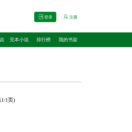
登录
注册
说
完本小说
排行榜
我的书架
1/1页)