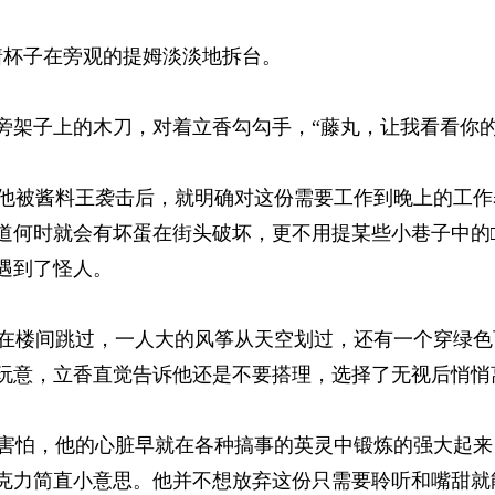
杯子在旁观的提姆淡淡地拆台。 
架子上的木刀，对着立香勾勾手，“藤丸，让我看看你的实
被酱料王袭击后，就明确对这份需要工作到晚上的工作
道何时就会有坏蛋在街头破坏，更不用提某些小巷子中的□
到了怪人。 
楼间跳过，一人大的风筝从天空划过，还有一个穿绿色西
玩意，立香直觉告诉他还是不要搭理，选择了无视后悄悄离
怕，他的心脏早就在各种搞事的英灵中锻炼的强大起来
克力简直小意思。他并不想放弃这份只需要聆听和嘴甜就