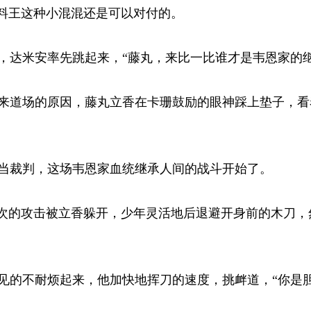
料王这种小混混还是可以对付的。 
达米安率先跳起来，“藤丸，来比一比谁才是韦恩家的继承
道场的原因，藤丸立香在卡珊鼓励的眼神踩上垫子，看
裁判，这场韦恩家血统继承人间的战斗开始了。 
次的攻击被立香躲开，少年灵活地后退避开身前的木刀，
的不耐烦起来，他加快地挥刀的速度，挑衅道，“你是胆