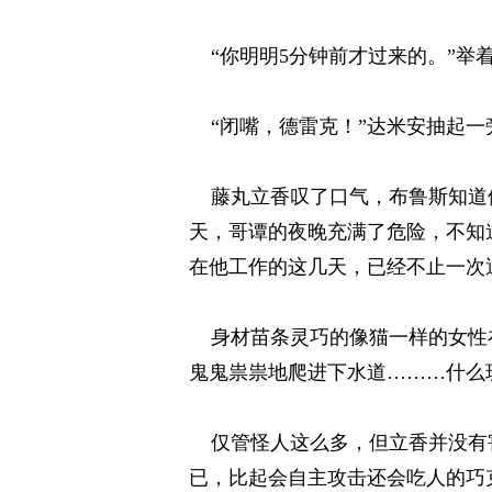
“你明明5分钟前才过来的。”举着
“闭嘴，德雷克！”达米安抽起一旁
藤丸立香叹了口气，布鲁斯知道他
天，哥谭的夜晚充满了危险，不知
在他工作的这几天，已经不止一次遇
身材苗条灵巧的像猫一样的女性在
鬼鬼祟祟地爬进下水道………什么
仅管怪人这么多，但立香并没有害
已，比起会自主攻击还会吃人的巧