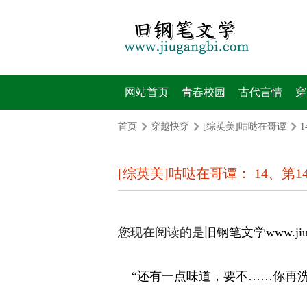
网站首页
青春校园
古代言情
穿
首页
穿越快穿
[综英美]咕哒在哥谭
1
[综英美]咕哒在哥谭： 14、第1
您现在阅读的是
旧钢笔文学
www.j
“还有一点味道，要不……你再洗