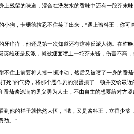
上残留的味道，混合在洗发水的香味中还有一股芥末味。
小狗，卡珊德拉忍不住笑了出来，“遇上酱料王，你可真是
牙痒痒，他还是第一次知道还有这种反派人物。在昨晚
级英雄还是反派，就被迎面喷上一坨芥末酱，伤害不高，但
不住上前要将人揍一顿冲动，然后又被喷了一身的番茄
你打死”的气势，将那个恶作剧的混蛋揍了一顿并交给最近
和番茄酱涂满的见义勇为人士，不由自主的想要给对方竖
到他的样子就恍然大悟，“哦，又是酱料王，立香少爷
劲。” 