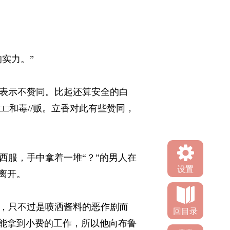
力。” 
表示不赞同。比起还算安全的白
□和毒//贩。立香对此有些赞同，
服，手中拿着一堆“？”的男人在
设置
开。 
，只不过是喷洒酱料的恶作剧而
回目录
能拿到小费的工作，所以他向布鲁