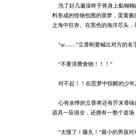
洗了好几遍澡终于将身上黏糊糊的
料形成的怪物包围的噩梦，蛋黄酱
之海中狂奔。在黑色的海洋尽头，
“ar……”立香刚要喊出对方的名
“不要浪费食物！！！” 
对不起！！在恶梦中惊醒的少年反
心有余悸的立香将还有芥末香味的
器具一应俱全，还拥有一整个道场
“太慢了！藤丸！”最小的男孩对着