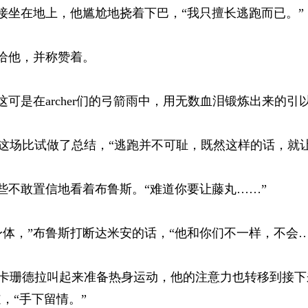
坐在地上，他尴尬地挠着下巴，“我只擅长逃跑而已。” 
他，并称赞着。 
可是在archer们的弓箭雨中，用无数血泪锻炼出来的引
场比试做了总结，“逃跑并不可耻，既然这样的话，就让卡
不敢置信地看着布鲁斯。“难道你要让藤丸……” 
，”布鲁斯打断达米安的话，“他和你们不一样，不会……
珊德拉叫起来准备热身运动，他的注意力也转移到接下
“手下留情。” 