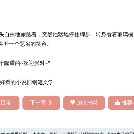
自由地蹦跶着，突然他猛地停住脚步，转身看着玻璃橱
裂开一个恶劣的笑容。 
隆重的~欢迎派对~”
好看的小说
旧钢笔文学
回目录
下一章
加入书签
推荐