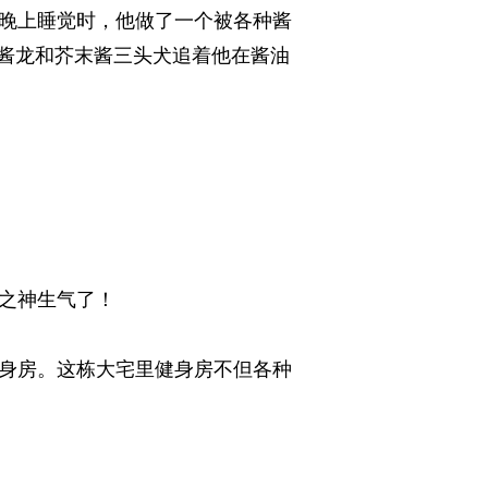
晚上睡觉时，他做了一个被各种酱
酱龙和芥末酱三头犬追着他在酱油
神生气了！ 
身房。这栋大宅里健身房不但各种