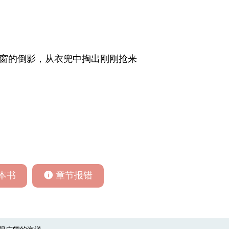
窗的倒影，从衣兜中掏出刚刚抢来
本书
章节报错