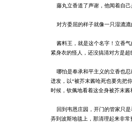
藤丸立香道了声谢，他闻着自己身
对方委屈的样子就像一只湿漉漉的
酱料王，就是这个名字！立香气的
紧身衣的怪人，还没搞清对方是超
哪怕是奉承和平主义的立香也忍耐
迸发，以“被芥末酱呛死也要先把
时候，钦佩地看着这全身被芥末酱
回到韦恩庄园，开门的管家只是看
弄到波斯地毯上，那清理起来非常费