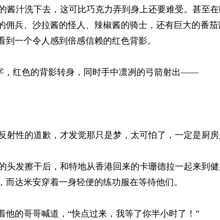
酱汁洗下去，这可比巧克力弄到身上还要难受。甚至在
的佣兵、沙拉酱的怪人、辣椒酱的骑士，还有巨大的番茄
看到一个令人感到倍感信赖的红色背影。 
字，红色的背影转身，同时手中凛冽的弓箭射出—— 
射性的道歉，才发觉那只是梦，太可怕了，一定是厨房之
头发擦干后，和特地从香港回来的卡珊德拉一起来到健
，而达米安穿着一身轻便的练功服在等待他们。 
他的哥哥喊道，“快点过来，我等了你半小时了！” 