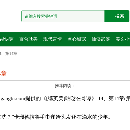
越快穿
百合耽美
现代言情
虐心甜宠
仙侠武侠
美文小
4、第14章
4章
推荐阅读：
iugangbi.com提供的《[综英美]咕哒在哥谭》 14、第14章(第
洗？”卡珊德拉将毛巾递给头发还在滴水的少年。 