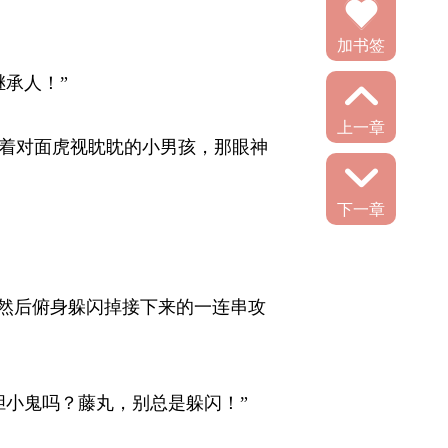
加书签
人！” 
上一章
着对面虎视眈眈的小男孩，那眼神
下一章
然后俯身躲闪掉接下来的一连串攻
小鬼吗？藤丸，别总是躲闪！” 