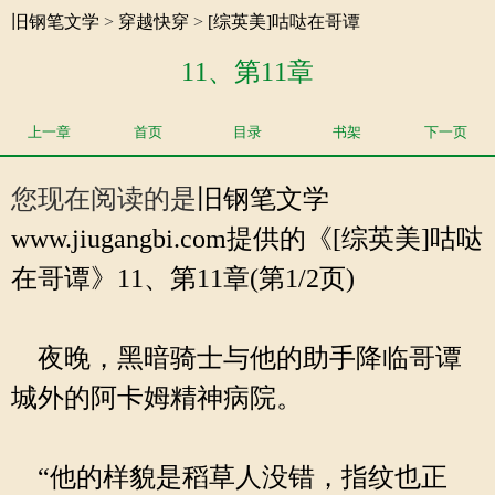
旧钢笔文学
>
穿越快穿
>
[综英美]咕哒在哥谭
11、第11章
上一章
首页
目录
书架
下一页
您现在阅读的是
旧钢笔文学
www.jiugangbi.com提供的《[综英美]咕哒
在哥谭》11、第11章(第1/2页)
夜晚，黑暗骑士与他的助手降临哥谭
城外的阿卡姆精神病院。
“他的样貌是稻草人没错，指纹也正