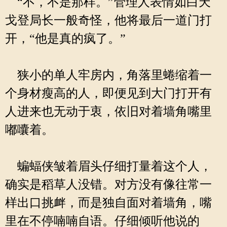
“不，不是那样。”管理人表情如白天
戈登局长一般奇怪，他将最后一道门打
开，“他是真的疯了。”
狭小的单人牢房内，角落里蜷缩着一
个身材瘦高的人，即便见到大门打开有
人进来也无动于衷，依旧对着墙角嘴里
嘟囔着。
蝙蝠侠皱着眉头仔细打量着这个人，
确实是稻草人没错。对方没有像往常一
样出口挑衅，而是独自面对着墙角，嘴
里在不停喃喃自语。仔细倾听他说的