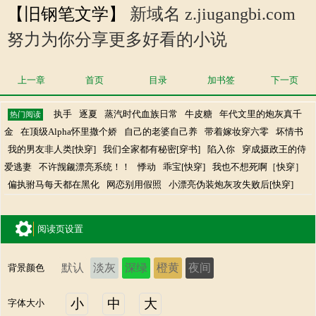
【旧钢笔文学】
新域名 z.jiugangbi.com
努力为你分享更多好看的小说
上一章
首页
目录
加书签
下一页
执手
逐夏
蒸汽时代血族日常
牛皮糖
年代文里的炮灰真千
热门阅读
金
在顶级Alpha怀里撒个娇
自己的老婆自己养
带着嫁妆穿六零
坏情书
我的男友非人类[快穿]
我们全家都有秘密[穿书]
陷入你
穿成摄政王的侍
爱逃妻
不许觊觎漂亮系统！！
悸动
乖宝[快穿]
我也不想死啊［快穿］
偏执驸马每天都在黑化
网恋别用假照
小漂亮伪装炮灰攻失败后[快穿]
阅读页设置
默认
淡灰
深绿
橙黄
夜间
背景颜色
小
中
大
字体大小