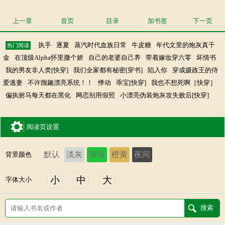
上一章
首页
目录
加书签
下一页
执手
逐夏
蒸汽时代血族日常
牛皮糖
年代文里的炮灰真千
热门阅读
金
在顶级Alpha怀里撒个娇
自己的老婆自己养
带着嫁妆穿六零
坏情书
我的男友非人类[快穿]
我们全家都有秘密[穿书]
陷入你
穿成摄政王的侍
爱逃妻
不许觊觎漂亮系统！！
悸动
乖宝[快穿]
我也不想死啊［快穿］
偏执驸马每天都在黑化
网恋别用假照
小漂亮伪装炮灰攻失败后[快穿]
阅读页设置
默认
淡灰
深绿
橙黄
夜间
背景颜色
小
中
大
字体大小