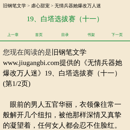
旧钢笔文学
>
虐心甜宠
>
无情兵器她爆改万人迷
19、白塔选拔赛（十一）
上一章
首页
目录
书架
下一页
您现在阅读的是
旧钢笔文学
www.jiugangbi.com提供的《无情兵器她
爆改万人迷》19、白塔选拔赛（十一）
(第1/2页)
眼前的男人五官华丽，衣领像往常一
般解开几个纽扣，被他那样深情又真挚
的凝望着，任何女人都会忍不住脸红。