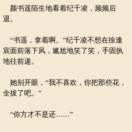
颜书遥陌生地看着纪千凌，频频后
退。
“书遥，拿着啊。”纪千凌不想在徐逢
宸面前落下风，尴尬地笑了笑，手固执
地往前递。
她别开眼，“我不喜欢，你把那些花，
全拔了吧。”
“你方才不是还……”