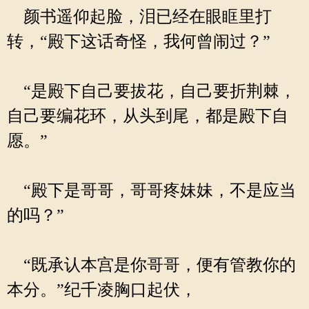
颜书遥仰起脸，泪已经在眼眶里打
转，“殿下这话奇怪，我何曾闹过？”
“是殿下自己要拔花，自己要折荆棘，
自己要编花环，从头到尾，都是殿下自
愿。”
“殿下是哥哥，哥哥疼妹妹，不是应当
的吗？”
“既承认本宫是你哥哥，便有管教你的
本分。”纪千凌胸口起伏，