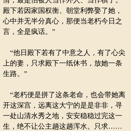
情，最是怕被人当作外人、当作棋子。
殿下若因家国权衡、朝堂利弊娶了她，
心中并无半分真心，那便当老朽今日之
言，全是疯话。”
“他日殿下若有了中意之人，有了心尖
上的妻，只求殿下一纸休书，放她一条
生路。”
“老朽便是拼了这条老命，也会带她离
开这深宫，远离这大宁的是是非非，寻
一处山清水秀之地，安安稳稳过完这一
生，绝不让公主趟这趟浑水。只求……