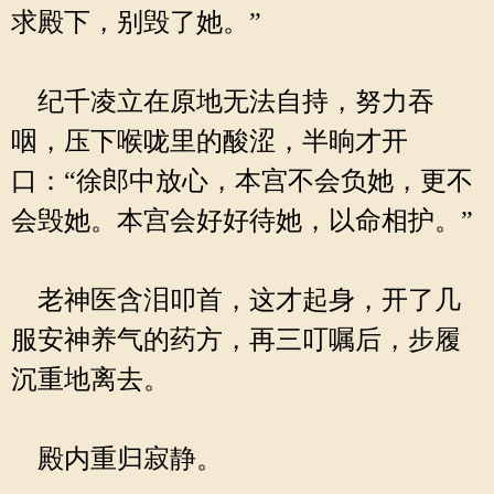
求殿下，别毁了她。”
纪千凌立在原地无法自持，努力吞
咽，压下喉咙里的酸涩，半晌才开
口：“徐郎中放心，本宫不会负她，更不
会毁她。本宫会好好待她，以命相护。”
老神医含泪叩首，这才起身，开了几
服安神养气的药方，再三叮嘱后，步履
沉重地离去。
殿内重归寂静。