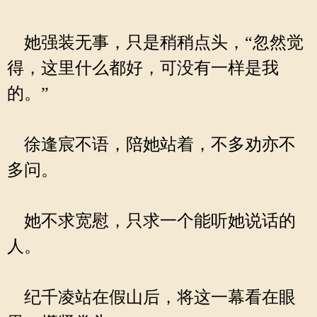
她强装无事，只是稍稍点头，“忽然觉
得，这里什么都好，可没有一样是我
的。”
徐逢宸不语，陪她站着，不多劝亦不
多问。
她不求宽慰，只求一个能听她说话的
人。
纪千凌站在假山后，将这一幕看在眼