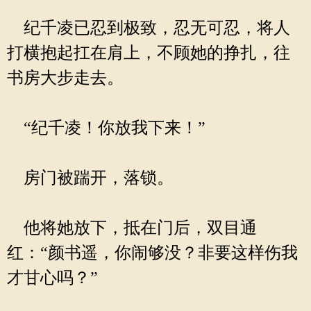
纪千凌已忍到极致，忍无可忍，将人
打横抱起扛在肩上，不顾她的挣扎，往
书房大步走去。
“纪千凌！你放我下来！”
房门被踹开，落锁。
他将她放下，抵在门后，双目通
红：“颜书遥，你闹够没？非要这样伤我
才甘心吗？”