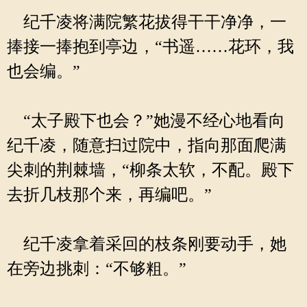
纪千凌将满院繁花拔得干干净净，一
捧接一捧抱到亭边，“书遥……花环，我
也会编。”
“太子殿下也会？”她漫不经心地看向
纪千凌，随意扫过院中，指向那面爬满
尖刺的荆棘墙，“柳条太软，不配。殿下
去折几枝那个来，再编吧。”
纪千凌拿着采回的枝条刚要动手，她
在旁边挑刺：“不够粗。”