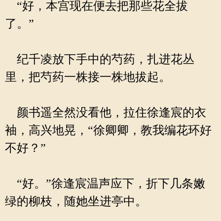
“好，本宫现在便去把那些花全拔
了。”
纪千凌放下手中的芍药，扎进花丛
里，把芍药一株接一株地拔起。
颜书遥全然没看他，拉住徐逢宸的衣
袖，高兴地晃，“徐卿卿，教我编花环好
不好？”
“好。”徐逢宸温声应下，折下几条嫩
绿的柳枝，随她坐进亭中。