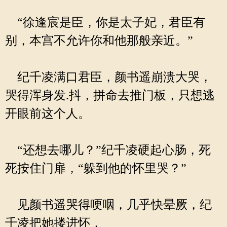
“徐逢宸是臣，你是太子妃，君臣有
别，本宫不允许你和他那般亲近。”
纪千凌满口君臣，颜书遥崩溃大哭，
哭得浑身发.抖，拼命去推门板，只想逃
开眼前这个人。
“还想去哪儿？”纪千凌硬起心肠，死
死按住门扉，“躲到他的怀里哭？”
见颜书遥哭得哽咽，几乎快晕厥，纪
千凌把她搂进怀，