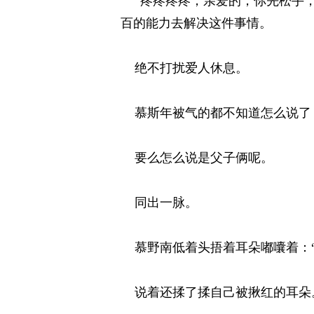
“疼疼疼疼，亲爱的，你先松手，
百的能力去解决这件事情。 
绝不打扰爱人休息。 
慕斯年被气的都不知道怎么说了，
要么怎么说是父子俩呢。 
同出一脉。 
慕野南低着头捂着耳朵嘟囔着：“
说着还揉了揉自己被揪红的耳朵。