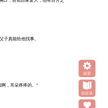
胸口，告知自家爱人，他有百分之
子真能给他找事。 
设置
，耳朵疼疼的。” 
回目录