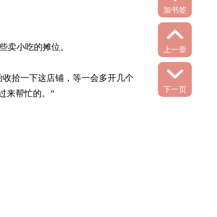
加书签
卖小吃的摊位。 
上一章
始收拾一下这店铺，等一会多开几个
下一页
来帮忙的。” 