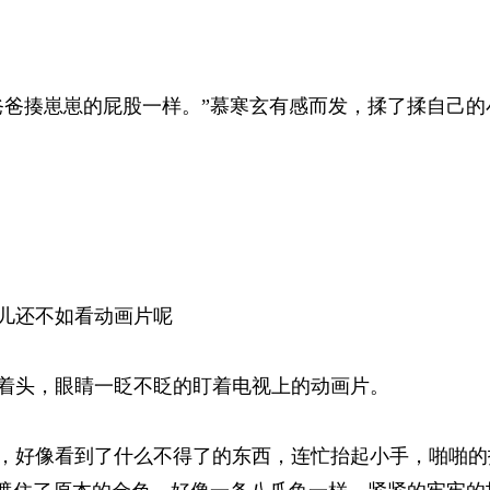
爸揍崽崽的屁股一样。”慕寒玄有感而发，揉了揉自己的小
还不如看动画片呢 
头，眼睛一眨不眨的盯着电视上的动画片。 
好像看到了什么不得了的东西，连忙抬起小手，啪啪的