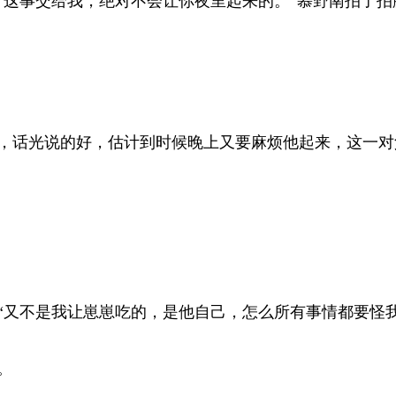
这事交给我，绝对不会让你夜里起来的。”慕野南拍了拍
话光说的好，估计到时候晚上又要麻烦他起来，这一对父
又不是我让崽崽吃的，是他自己，怎么所有事情都要怪我啊
 