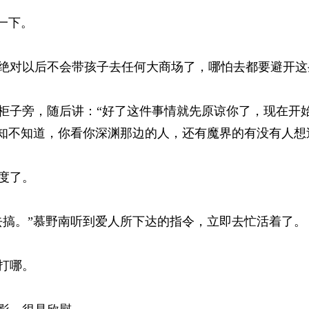
下。 
对以后不会带孩子去任何大商场了，哪怕去都要避开这些
子旁，随后讲：“好了这件事情就先原谅你了，现在开
知不知道，你看你深渊那边的人，还有魔界的有没有人想过
了。 
搞。”慕野南听到爱人所下达的指令，立即去忙活着了。 
哪。 