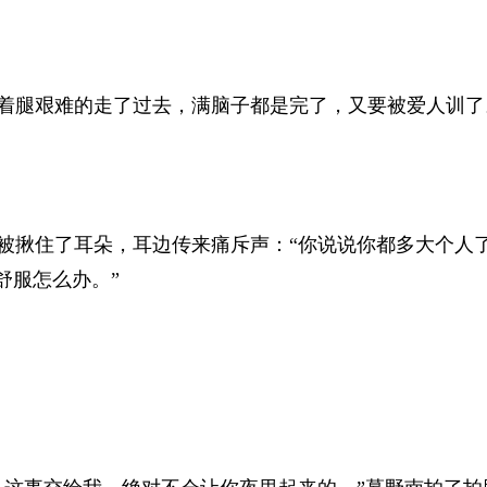
腿艰难的走了过去，满脑子都是完了，又要被爱人训了。
揪住了耳朵，耳边传来痛斥声：“你说说你都多大个人
服怎么办。” 