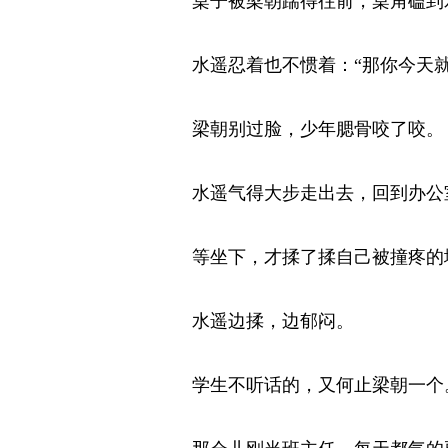
桌子被梁朝踹得往前，桌角磕到水
水遥忍着也不惯着：“那你今天就
梁朝别过脸，少年腮骨咬了咬。 
水遥气得大步走出去，回到办公室
等坐下，才揉了揉自己被撞疼的地
水遥边揉，边郁闷。 
学生不听话的，又何止梁朝一个。