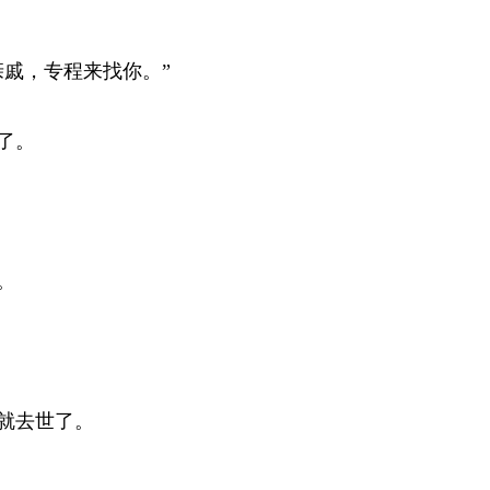
戚，专程来找你。” 
。 
 
去世了。 