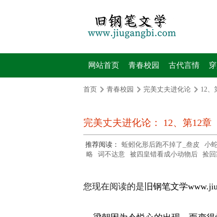
网站首页
青春校园
古代言情
穿
首页
青春校园
完美丈夫进化论
12、
完美丈夫进化论： 12、第12章
推荐阅读：
蚯蚓化形后跑不掉了_叁皮
小
略
词不达意
被四皇错看成小动物后
捡回
您现在阅读的是
旧钢笔文学
www.