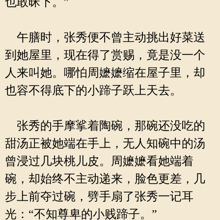
也敢昧下。”
午膳时，张秀便不曾主动挑出好菜送
到她屋里，现在得了赏赐，竟是没一个
人来叫她。哪怕周嬷嬷缩在屋子里，却
也容不得底下的小蹄子跃上天去。
张秀的手摩挲着陶碗，那碗还没吃的
甜汤正被她端在手上，无人知碗中的汤
曾浸过几块桃儿皮。周嬷嬷看她端着
碗，却始终不主动递来，脸色更差，几
步上前夺过碗，劈手扇了张秀一记耳
光：“不知尊卑的小贱蹄子。”