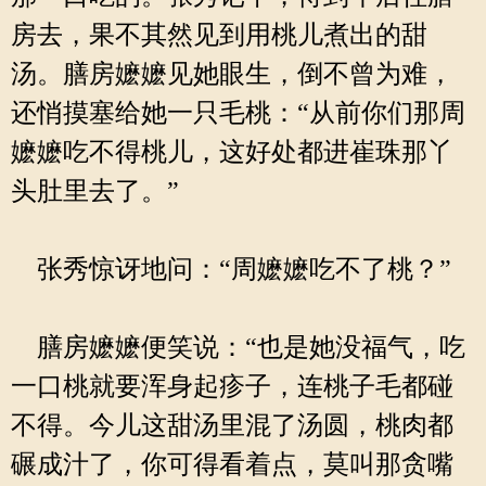
房去，果不其然见到用桃儿煮出的甜
汤。膳房嬷嬷见她眼生，倒不曾为难，
还悄摸塞给她一只毛桃：“从前你们那周
嬷嬷吃不得桃儿，这好处都进崔珠那丫
头肚里去了。”
张秀惊讶地问：“周嬷嬷吃不了桃？”
膳房嬷嬷便笑说：“也是她没福气，吃
一口桃就要浑身起疹子，连桃子毛都碰
不得。今儿这甜汤里混了汤圆，桃肉都
碾成汁了，你可得看着点，莫叫那贪嘴