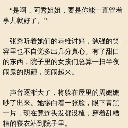
“是啊，阿秀姐姐，要是你能一直管着
事儿就好了。”
张秀听着她们的恭维讨好，勉强的笑
容里也不自觉多出几分真心。有了甜口
的东西，院子里的女孩们总算一扫半夜
闹鬼的阴霾，笑闹起来。
声音逐渐大了，将躲在屋里的周嬷嬷
吵了出来。她惨白着一张脸，眼下青黑
一片，现在竟连头发都没梳，穿着乱糟
糟的寝衣站到院子里。