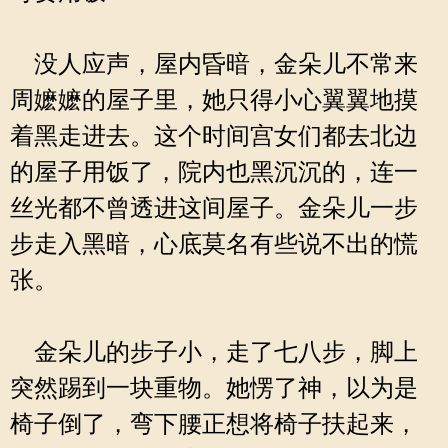
没人应声，屋内昏暗，金朵儿不常来
周嬷嬷的屋子里，她只得小心翼翼地摸
着黑走进去。这个时间宫女们都去北边
的屋子用饭了，院内也黑沉沉的，连一
丝光都不曾透进这间屋子。金朵儿一步
步走入黑暗，心底莫名有些说不出的慌
张。
金朵儿的步子小，走了七八步，脚上
突然踢到一块重物。她愣了神，以为是
椅子倒了，弯下腰正想将椅子扶起来，