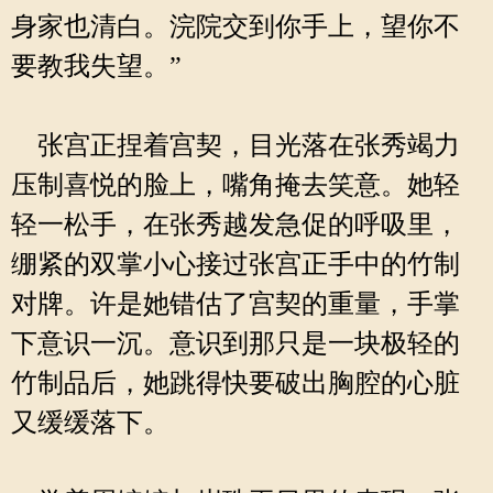
身家也清白。浣院交到你手上，望你不
要教我失望。”
张宫正捏着宫契，目光落在张秀竭力
压制喜悦的脸上，嘴角掩去笑意。她轻
轻一松手，在张秀越发急促的呼吸里，
绷紧的双掌小心接过张宫正手中的竹制
对牌。许是她错估了宫契的重量，手掌
下意识一沉。意识到那只是一块极轻的
竹制品后，她跳得快要破出胸腔的心脏
又缓缓落下。