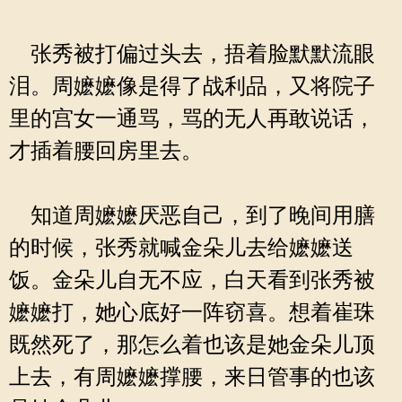
张秀被打偏过头去，捂着脸默默流眼
泪。周嬷嬷像是得了战利品，又将院子
里的宫女一通骂，骂的无人再敢说话，
才插着腰回房里去。
知道周嬷嬷厌恶自己，到了晚间用膳
的时候，张秀就喊金朵儿去给嬷嬷送
饭。金朵儿自无不应，白天看到张秀被
嬷嬷打，她心底好一阵窃喜。想着崔珠
既然死了，那怎么着也该是她金朵儿顶
上去，有周嬷嬷撑腰，来日管事的也该