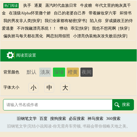
执手
逐夏
蒸汽时代血族日常
牛皮糖
年代文里的炮灰真千
热门阅读
金
在顶级Alpha怀里撒个娇
自己的老婆自己养
带着嫁妆穿六零
坏情书
我的男友非人类[快穿]
我们全家都有秘密[穿书]
陷入你
穿成摄政王的侍
爱逃妻
不许觊觎漂亮系统！！
悸动
乖宝[快穿]
我也不想死啊［快穿］
偏执驸马每天都在黑化
网恋别用假照
小漂亮伪装炮灰攻失败后[快穿]
阅读页设置
默认
淡灰
深绿
橙黄
夜间
背景颜色
小
中
大
字体大小
旧钢笔文学
百度
搜狗搜索
必应搜索
神马搜索
360搜索
旧钢笔文学|完结小说阅读-你无需舟车劳顿, 书籍会带你领略天地之美。