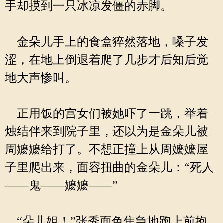
手却摸到一只冰凉发僵的赤脚。
金朵儿手上的食盒猝然落地，嗓子发
涩，在地上倒退着爬了几步才后知后觉
地大声惨叫。
正用饭的宫女们被她吓了一跳，举着
烛结伴来到院子里，还以为是金朵儿被
周嬷嬷给打了。不想正撞上从周嬷嬷屋
子里爬出来，面容扭曲的金朵儿：“死人
——鬼——嬷嬷——”
“朵儿姐！”张秀面色焦急地跑上前抱