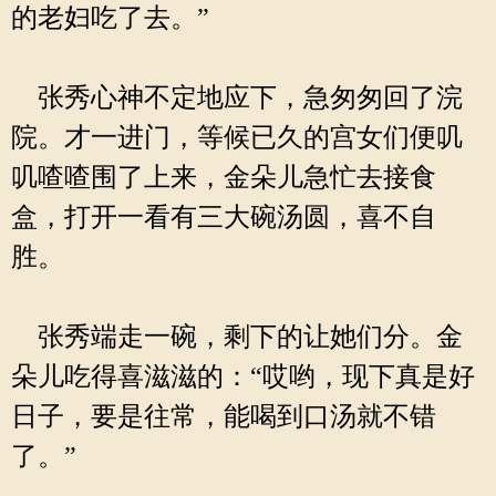
的老妇吃了去。”
张秀心神不定地应下，急匆匆回了浣
院。才一进门，等候已久的宫女们便叽
叽喳喳围了上来，金朵儿急忙去接食
盒，打开一看有三大碗汤圆，喜不自
胜。
张秀端走一碗，剩下的让她们分。金
朵儿吃得喜滋滋的：“哎哟，现下真是好
日子，要是往常，能喝到口汤就不错
了。”