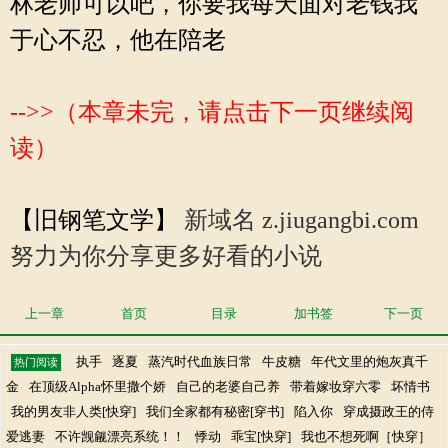
林老师可以吧，你要我每天面对老钱我
于心不忍，他在陪老
-->>（本章未完，请点击下一页继续阅
读）
【旧钢笔文学】
新域名 z.jiugangbi.com
努力为你分享更多好看的小说
上一章
首页
目录
加书签
下一页
执手
逐夏
蒸汽时代血族日常
牛皮糖
年代文里的炮灰真千
热门阅读
金
在顶级Alpha怀里撒个娇
自己的老婆自己养
带着嫁妆穿六零
坏情书
我的男友非人类[快穿]
我们全家都有秘密[穿书]
陷入你
穿成摄政王的侍
爱逃妻
不许觊觎漂亮系统！！
悸动
乖宝[快穿]
我也不想死啊［快穿］