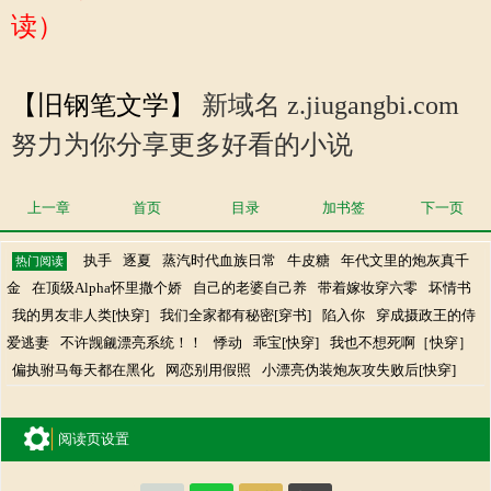
读）
【旧钢笔文学】
新域名 z.jiugangbi.com
努力为你分享更多好看的小说
上一章
首页
目录
加书签
下一页
执手
逐夏
蒸汽时代血族日常
牛皮糖
年代文里的炮灰真千
热门阅读
金
在顶级Alpha怀里撒个娇
自己的老婆自己养
带着嫁妆穿六零
坏情书
我的男友非人类[快穿]
我们全家都有秘密[穿书]
陷入你
穿成摄政王的侍
爱逃妻
不许觊觎漂亮系统！！
悸动
乖宝[快穿]
我也不想死啊［快穿］
偏执驸马每天都在黑化
网恋别用假照
小漂亮伪装炮灰攻失败后[快穿]
阅读页设置