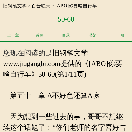
旧钢笔文学
>
百合耽美
>
[ABO]你要啥自行车
50-60
上一章
首页
目录
书架
下一页
您现在阅读的是
旧钢笔文学
www.jiugangbi.com提供的《[ABO]你要
啥自行车》50-60(第1/11页)
第五十一章 A不好色还算A嘛
因为想到一些过去的事，哥哥不想继
续这个话题了：“你们老师的名字喜好告