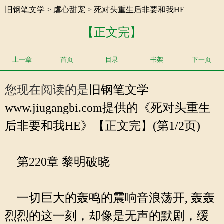
旧钢笔文学
>
虐心甜宠
>
死对头重生后非要和我HE
【正文完】
上一章
首页
目录
书架
下一页
您现在阅读的是
旧钢笔文学
www.jiugangbi.com提供的《死对头重生
后非要和我HE》【正文完】(第1/2页)
第220章 黎明破晓
一切巨大的轰鸣的震响音浪荡开, 轰轰
烈烈的这一刻，却像是无声的默剧，缓