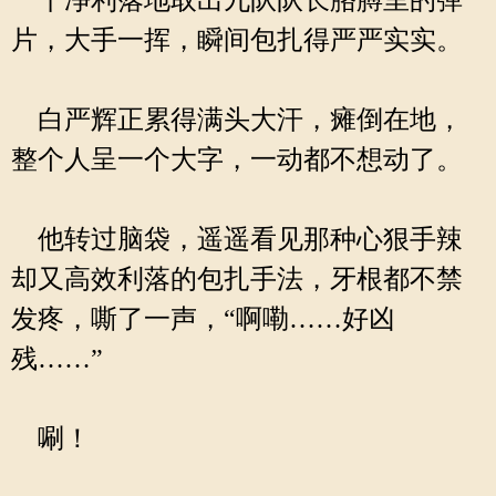
干净利落地取出九队队长胳膊里的弹
片，大手一挥，瞬间包扎得严严实实。
白严辉正累得满头大汗，瘫倒在地，
整个人呈一个大字，一动都不想动了。
他转过脑袋，遥遥看见那种心狠手辣
却又高效利落的包扎手法，牙根都不禁
发疼，嘶了一声，“啊嘞……好凶
残……”
唰！