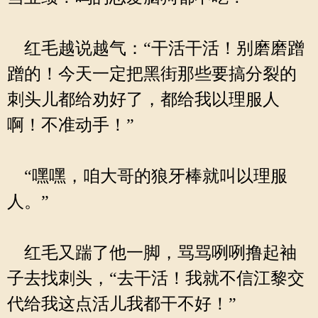
红毛越说越气：“干活干活！别磨磨蹭
蹭的！今天一定把黑街那些要搞分裂的
刺头儿都给劝好了，都给我以理服人
啊！不准动手！”
“嘿嘿，咱大哥的狼牙棒就叫以理服
人。”
红毛又踹了他一脚，骂骂咧咧撸起袖
子去找刺头，“去干活！我就不信江黎交
代给我这点活儿我都干不好！”