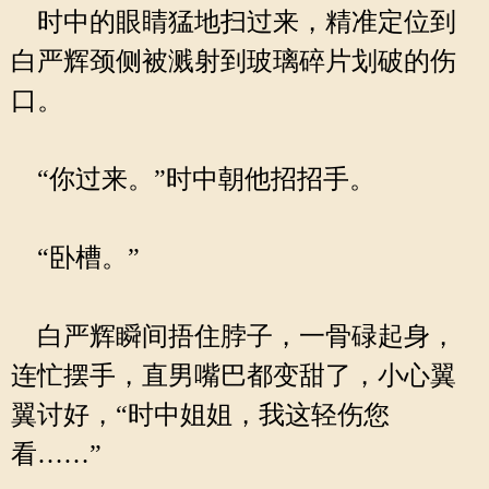
时中的眼睛猛地扫过来，精准定位到
白严辉颈侧被溅射到玻璃碎片划破的伤
口。
“你过来。”时中朝他招招手。
“卧槽。”
白严辉瞬间捂住脖子，一骨碌起身，
连忙摆手，直男嘴巴都变甜了，小心翼
翼讨好，“时中姐姐，我这轻伤您
看……”