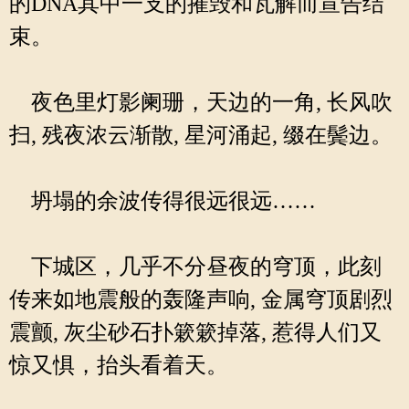
的DNA其中一支的摧毁和瓦解而宣告结
束。
夜色里灯影阑珊，天边的一角, 长风吹
扫, 残夜浓云渐散, 星河涌起, 缀在鬓边。
坍塌的余波传得很远很远……
下城区，几乎不分昼夜的穹顶，此刻
传来如地震般的轰隆声响, 金属穹顶剧烈
震颤, 灰尘砂石扑簌簌掉落, 惹得人们又
惊又惧，抬头看着天。