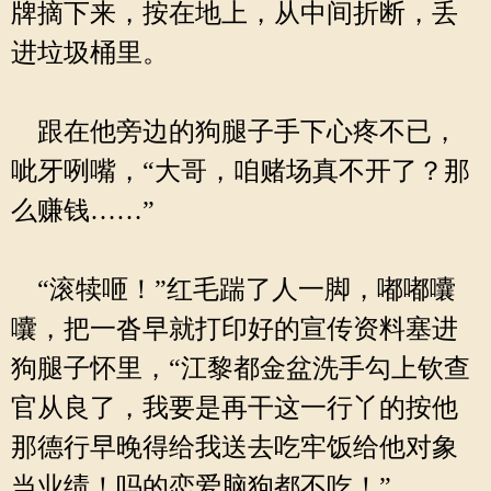
牌摘下来，按在地上，从中间折断，丢
进垃圾桶里。
跟在他旁边的狗腿子手下心疼不已，
呲牙咧嘴，“大哥，咱赌场真不开了？那
么赚钱……”
“滚犊咂！”红毛踹了人一脚，嘟嘟囔
囔，把一沓早就打印好的宣传资料塞进
狗腿子怀里，“江黎都金盆洗手勾上钦查
官从良了，我要是再干这一行丫的按他
那德行早晚得给我送去吃牢饭给他对象
当业绩！吗的恋爱脑狗都不吃！”