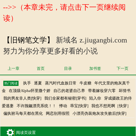
-->>（本章未完，请点击下一页继续阅
读）
【旧钢笔文学】
新域名 z.jiugangbi.com
努力为你分享更多好看的小说
上一章
首页
目录
加书签
下一页
执手
逐夏
蒸汽时代血族日常
牛皮糖
年代文里的炮灰真千
热门阅读
金
在顶级Alpha怀里撒个娇
自己的老婆自己养
带着嫁妆穿六零
坏情书
我的男友非人类[快穿]
我们全家都有秘密[穿书]
陷入你
穿成摄政王的侍
爱逃妻
不许觊觎漂亮系统！！
悸动
乖宝[快穿]
我也不想死啊［快穿］
偏执驸马每天都在黑化
网恋别用假照
小漂亮伪装炮灰攻失败后[快穿]
阅读页设置