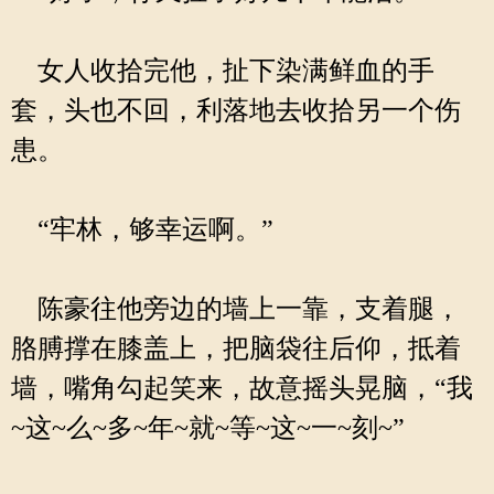
女人收拾完他，扯下染满鲜血的手
套，头也不回，利落地去收拾另一个伤
患。
“牢林，够幸运啊。”
陈豪往他旁边的墙上一靠，支着腿，
胳膊撑在膝盖上，把脑袋往后仰，抵着
墙，嘴角勾起笑来，故意摇头晃脑，“我
~这~么~多~年~就~等~这~一~刻~”