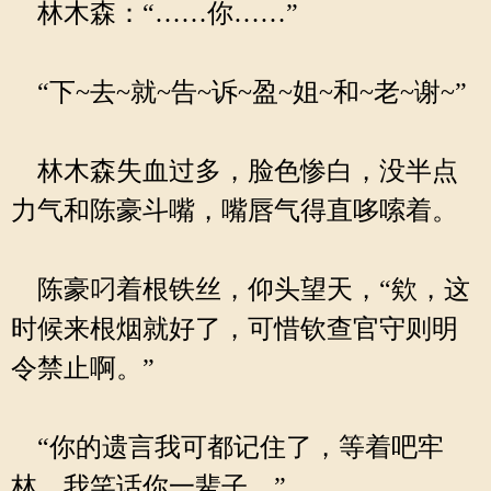
林木森：“……你……”
“下~去~就~告~诉~盈~姐~和~老~谢~”
林木森失血过多，脸色惨白，没半点
力气和陈豪斗嘴，嘴唇气得直哆嗦着。
陈豪叼着根铁丝，仰头望天，“欸，这
时候来根烟就好了，可惜钦查官守则明
令禁止啊。”
“你的遗言我可都记住了，等着吧牢
林，我笑话你一辈子。”