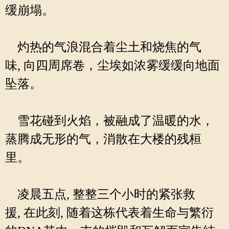
缓崩塌。
灼热的气浪混合着尘土和烧焦的气
味, 向四周席卷，尘埃如浓雾缓缓向地面
坠落。
雪花碰到火焰，被融成了温暖的水，
蒸腾成无形的气，消散在大楼的残桓
里。
凌晨五点, 整整三个小时的紧张救
援, 在此刻, 随着这栋代表着生命与繁衍