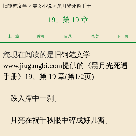
旧钢笔文学
>
美文小说
>
黑月光死遁手册
19、第 19 章
上一章
首页
目录
书架
下一页
您现在阅读的是
旧钢笔文学
www.jiugangbi.com提供的《黑月光死遁
手册》19、第 19 章(第1/2页)
跌入潭中一刹。
月亮在祝千秋眼中碎成好几瓣。