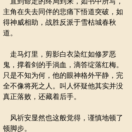
直到命定的终局到来，如书中所写，
主角在失去同伴的悲痛下悟道突破，如
得神威相助，战胜反派于雪枯城春秋
道。
走马灯里，剪影白衣染红如修罗恶
鬼，撑着剑的手淌血，滴答绽落红梅。
只是不知为何，他的眼神格外平静，完
全不像将死之人。叫人怀疑他其实并没
真正落败，还藏着后手。
风祈安显然也这般觉得，谨慎地顿了
顿脚步。