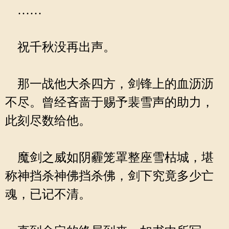
……
祝千秋没再出声。
那一战他大杀四方，剑锋上的血沥沥
不尽。曾经吝啬于赐予裴雪声的助力，
此刻尽数给他。
魔剑之威如阴霾笼罩整座雪枯城，堪
称神挡杀神佛挡杀佛，剑下究竟多少亡
魂，已记不清。