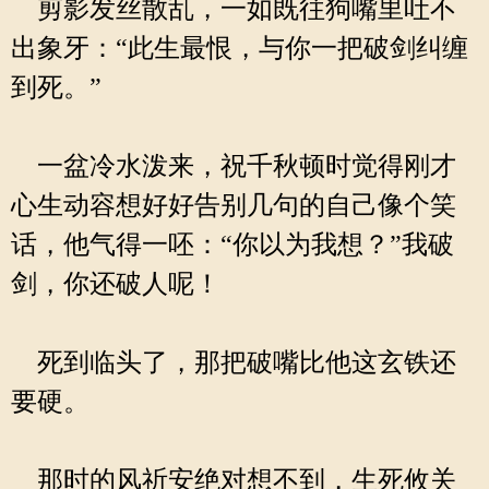
剪影发丝散乱，一如既往狗嘴里吐不
出象牙：“此生最恨，与你一把破剑纠缠
到死。”
一盆冷水泼来，祝千秋顿时觉得刚才
心生动容想好好告别几句的自己像个笑
话，他气得一呸：“你以为我想？”我破
剑，你还破人呢！
死到临头了，那把破嘴比他这玄铁还
要硬。
那时的风祈安绝对想不到，生死攸关