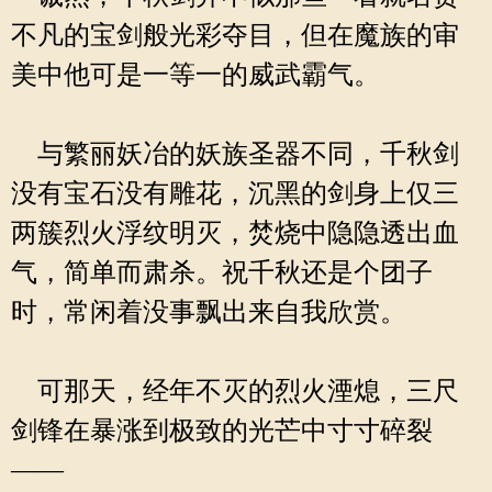
不凡的宝剑般光彩夺目，但在魔族的审
美中他可是一等一的威武霸气。
与繁丽妖冶的妖族圣器不同，千秋剑
没有宝石没有雕花，沉黑的剑身上仅三
两簇烈火浮纹明灭，焚烧中隐隐透出血
气，简单而肃杀。祝千秋还是个团子
时，常闲着没事飘出来自我欣赏。
可那天，经年不灭的烈火湮熄，三尺
剑锋在暴涨到极致的光芒中寸寸碎裂
——