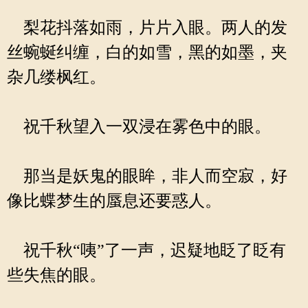
梨花抖落如雨，片片入眼。两人的发
丝蜿蜒纠缠，白的如雪，黑的如墨，夹
杂几缕枫红。
祝千秋望入一双浸在雾色中的眼。
那当是妖鬼的眼眸，非人而空寂，好
像比蝶梦生的蜃息还要惑人。
祝千秋“咦”了一声，迟疑地眨了眨有
些失焦的眼。