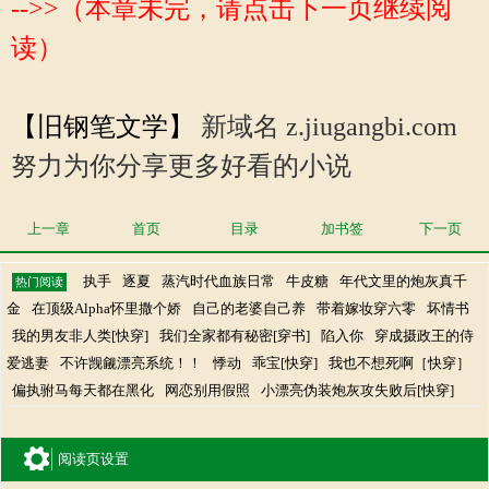
-->>（本章未完，请点击下一页继续阅
读）
【旧钢笔文学】
新域名 z.jiugangbi.com
努力为你分享更多好看的小说
上一章
首页
目录
加书签
下一页
执手
逐夏
蒸汽时代血族日常
牛皮糖
年代文里的炮灰真千
热门阅读
金
在顶级Alpha怀里撒个娇
自己的老婆自己养
带着嫁妆穿六零
坏情书
我的男友非人类[快穿]
我们全家都有秘密[穿书]
陷入你
穿成摄政王的侍
爱逃妻
不许觊觎漂亮系统！！
悸动
乖宝[快穿]
我也不想死啊［快穿］
偏执驸马每天都在黑化
网恋别用假照
小漂亮伪装炮灰攻失败后[快穿]
阅读页设置