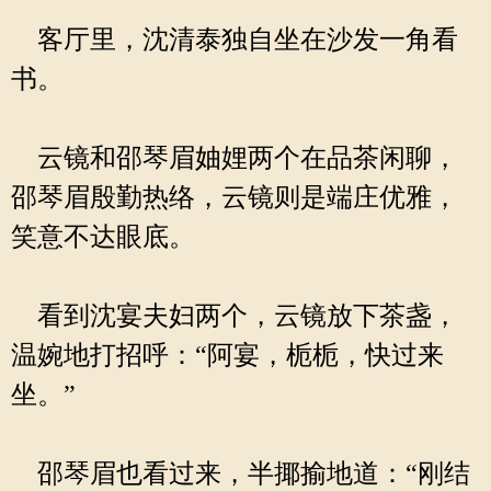
客厅里，沈清泰独自坐在沙发一角看
书。
云镜和邵琴眉妯娌两个在品茶闲聊，
邵琴眉殷勤热络，云镜则是端庄优雅，
笑意不达眼底。
看到沈宴夫妇两个，云镜放下茶盏，
温婉地打招呼：“阿宴，栀栀，快过来
坐。”
邵琴眉也看过来，半揶揄地道：“刚结