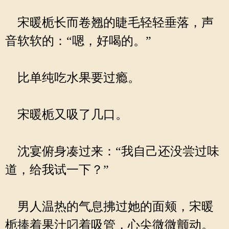
宋暖栀长而卷翘的睫毛轻轻垂落，声
音软软的：“嗯，好喝的。”
比单纯吃水果要过瘾。
宋暖栀又吸了几口。
沈宴俯身凑过来：“我自己还没尝过味
道，给我试一下？”
男人温热的气息拂过她的面颊，宋暖
栀捧着果汁叼着吸管，心尖微微颤动。