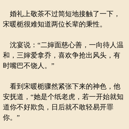
婚礼上敬茶不过简短地接触了一下，
宋暖栀很难知道两位长辈的秉性。
沈宴说：“二婶面慈心善，一向待人温
和，三婶爱拿乔，喜欢争抢出风头，有
时嘴巴不饶人。”
看到宋暖栀骤然紧张下来的神色，他
安抚道，“她是个纸老虎，若一开始就知
道你不好欺负，日后就不敢轻易开罪
你。”