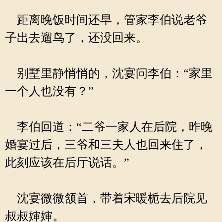
距离晚饭时间还早，管家李伯说老爷
子出去遛鸟了，还没回来。
别墅里静悄悄的，沈宴问李伯：“家里
一个人也没有？”
李伯回道：“二爷一家人在后院，昨晚
婚宴过后，三爷和三夫人也回来住了，
此刻应该在后厅说话。”
沈宴微微颔首，带着宋暖栀去后院见
叔叔婶婶。