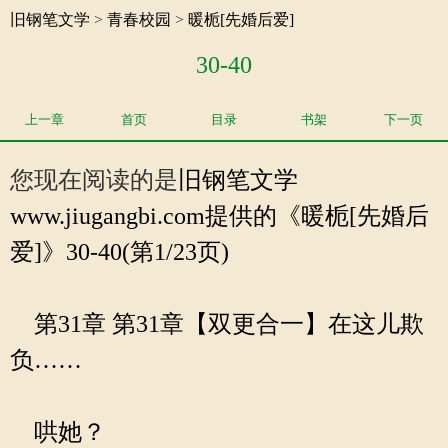
旧钢笔文学
>
青春校园
>
暖栀[先婚后爱]
30-40
上一章
首页
目录
书架
下一页
您现在阅读的是
旧钢笔文学
www.jiugangbi.com提供的《暖栀[先婚后
爱]》30-40(第1/23页)
第31章 第31章【双更合一】在这儿欺
负……
哄她？