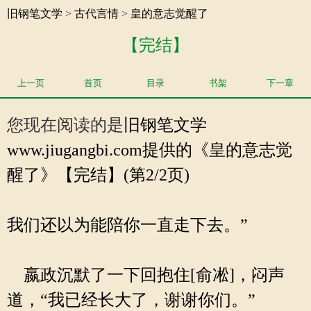
旧钢笔文学
>
古代言情
>
皇的意志觉醒了
【完结】
上一页
首页
目录
书架
下一章
您现在阅读的是
旧钢笔文学
www.jiugangbi.com提供的《皇的意志觉
醒了》【完结】(第2/2页)
我们还以为能陪你一直走下去。”
嬴政沉默了一下回抱住[俞凇]，闷声
道，“我已经长大了，谢谢你们。”