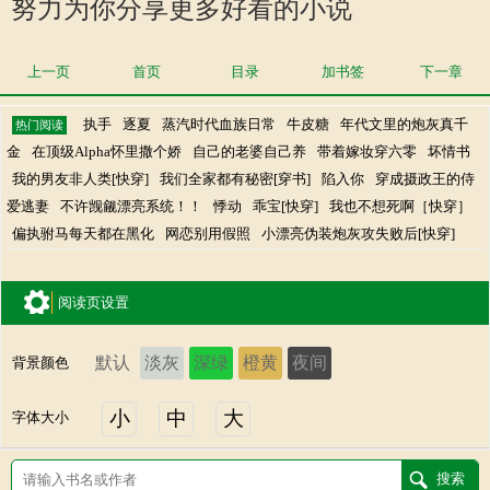
努力为你分享更多好看的小说
上一页
首页
目录
加书签
下一章
执手
逐夏
蒸汽时代血族日常
牛皮糖
年代文里的炮灰真千
热门阅读
金
在顶级Alpha怀里撒个娇
自己的老婆自己养
带着嫁妆穿六零
坏情书
我的男友非人类[快穿]
我们全家都有秘密[穿书]
陷入你
穿成摄政王的侍
爱逃妻
不许觊觎漂亮系统！！
悸动
乖宝[快穿]
我也不想死啊［快穿］
偏执驸马每天都在黑化
网恋别用假照
小漂亮伪装炮灰攻失败后[快穿]
阅读页设置
默认
淡灰
深绿
橙黄
夜间
背景颜色
小
中
大
字体大小