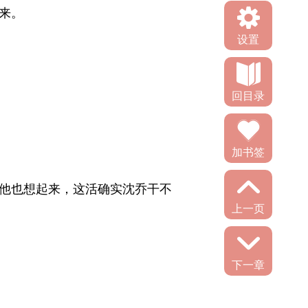
。 
设置
回目录
加书签
他也想起来，这活确实沈乔干不
上一页
下一章