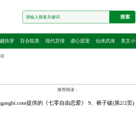
越快穿
百合耽美
现代言情
虐心甜宠
仙侠武侠
美文小
子破
推荐阅读：
jiugangbi.com提供的《七零自由恋爱》 9、裤子破(第2/2页)