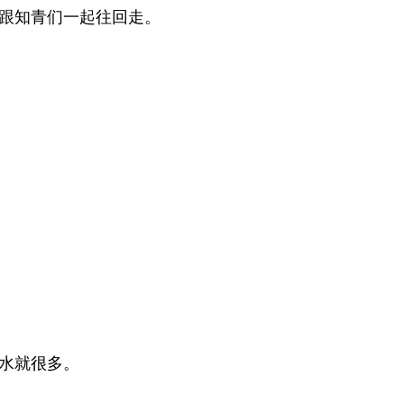
知青们一起往回走。 
就很多。 